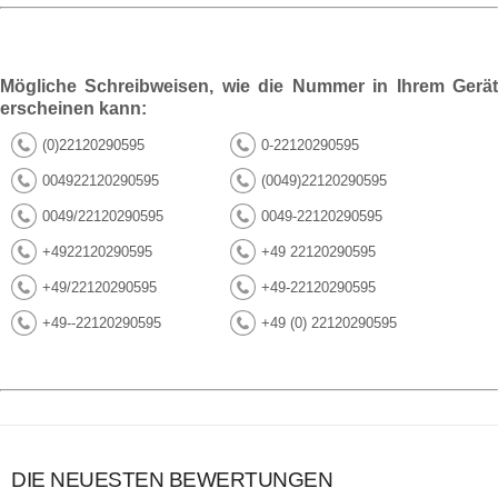
Mögliche Schreibweisen, wie die Nummer in Ihrem Gerät
erscheinen kann:
(0)22120290595
0-22120290595
004922120290595
(0049)22120290595
0049/22120290595
0049-22120290595
+4922120290595
+49 22120290595
+49/22120290595
+49-22120290595
+49--22120290595
+49 (0) 22120290595
DIE NEUESTEN BEWERTUNGEN