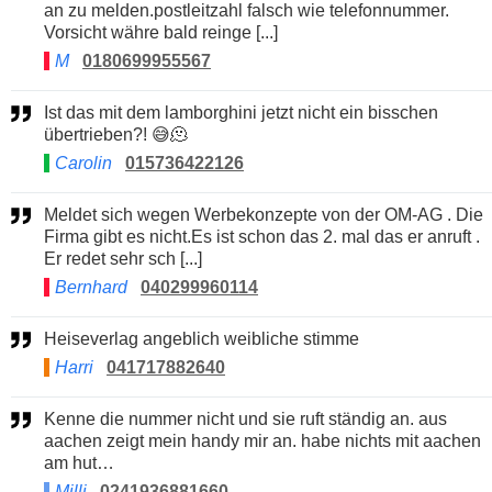
an zu melden.postleitzahl falsch wie telefonnummer.
Vorsicht währe bald reinge [...]
M
0180699955567
Ist das mit dem lamborghini jetzt nicht ein bisschen
übertrieben?! 😅🫠
Carolin
015736422126
Meldet sich wegen Werbekonzepte von der OM-AG . Die
Firma gibt es nicht.Es ist schon das 2. mal das er anruft .
Er redet sehr sch [...]
Bernhard
040299960114
Heiseverlag angeblich weibliche stimme
Harri
041717882640
Kenne die nummer nicht und sie ruft ständig an. aus
aachen zeigt mein handy mir an. habe nichts mit aachen
am hut…
Milli
0241936881660