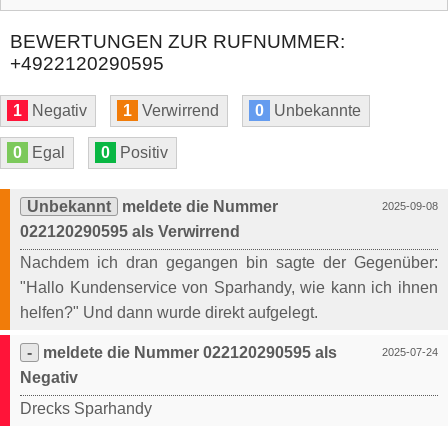
BEWERTUNGEN ZUR RUFNUMMER:
+4922120290595
1
Negativ
1
Verwirrend
0
Unbekannte
0
Egal
0
Positiv
Unbekannt
meldete die Nummer
2025-09-08
022120290595 als Verwirrend
Nachdem ich dran gegangen bin sagte der Gegenüber:
"Hallo Kundenservice von Sparhandy, wie kann ich ihnen
helfen?" Und dann wurde direkt aufgelegt.
-
meldete die Nummer 022120290595 als
2025-07-24
Negativ
Drecks Sparhandy