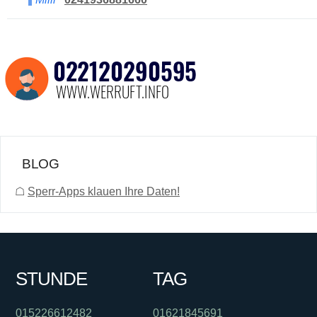
BLOG
☖
Sperr-Apps klauen Ihre Daten!
STUNDE
TAG
015226612482
01621845691