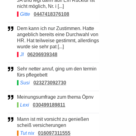
JA und legt dann auf! Ein Rückfur ist
nicht möglich, Nr. i [...]
Gitte
0447418376108
Dem kann ich nur Zustimmen. Hatte
angeblich bereits eine Durchwahl von
HR. Hat teilweise gestimmt, allerdings
wurde sie sehr pat [...]
JI
06206939348
Sehr netter anruf, ging um den termin
fürs pflegebett
Susi
023273092730
Meinungsumfrage zum thema Öpnv
Lexi
030499189811
Mann ist mit vorsicht zu genießen
scheiß versicherungen
Tut nix
016097311555