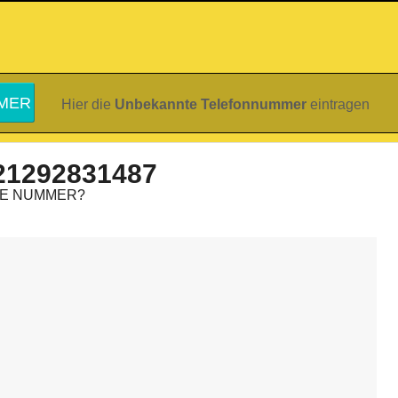
Hier die
Unbekannte Telefonnummer
eintragen
21292831487
IE NUMMER?