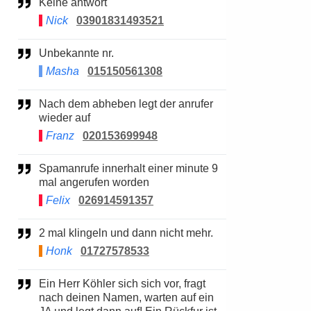
Keine antwort
Nick
03901831493521
Unbekannte nr.
Masha
015150561308
Nach dem abheben legt der anrufer
wieder auf
Franz
020153699948
Spamanrufe innerhalt einer minute 9
mal angerufen worden
Felix
026914591357
2 mal klingeln und dann nicht mehr.
Honk
01727578533
Ein Herr Köhler sich sich vor, fragt
nach deinen Namen, warten auf ein