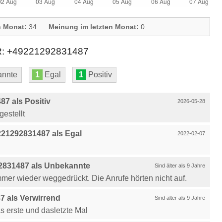
n Monat:
34
Meinung im letzten Monat:
0
+49221292831487
nnte
1
Egal
1
Positiv
7 als Positiv
2026-05-28
estellt
21292831487 als Egal
2022-02-07
2831487 als Unbekannte
Sind älter als 9 Jahre
mer wieder weggedrückt. Die Anrufe hörten nicht auf.
 als Verwirrend
Sind älter als 9 Jahre
s erste und dasletzte Mal