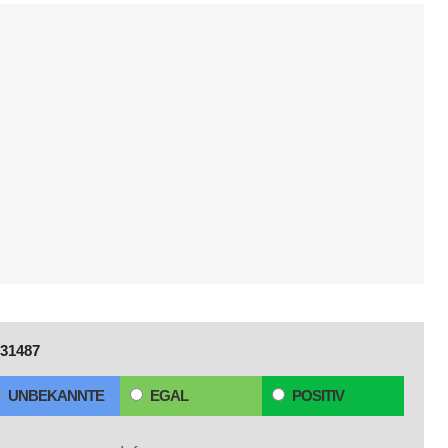
31487
UNBEKANNTE
EGAL
POSITIV