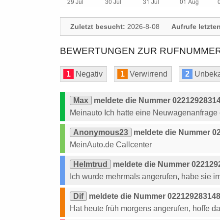
Zuletzt besucht:
2026-8-08
Aufrufe letzte
BEWERTUNGEN ZUR RUFNUMMER: 
1
Negativ
1
Verwirrend
2
Unbeka
Max
meldete die Nummer 022129283148
Meinauto Ich hatte eine Neuwagenanfrage g
Anonymous23
meldete die Nummer 02
MeinAuto.de Callcenter
Helmtrud
meldete die Nummer 022129
Ich wurde mehrmals angerufen, habe sie im
Dif
meldete die Nummer 0221292831487
Hat heute früh morgens angerufen, hoffe da