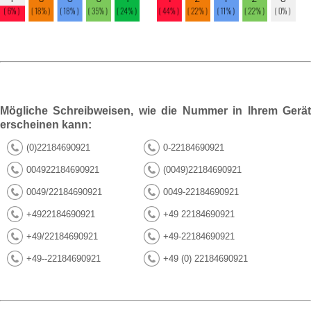
Mögliche Schreibweisen, wie die Nummer in Ihrem Gerät
erscheinen kann:
(0)22184690921
0-22184690921
004922184690921
(0049)22184690921
0049/22184690921
0049-22184690921
+4922184690921
+49 22184690921
+49/22184690921
+49-22184690921
+49--22184690921
+49 (0) 22184690921