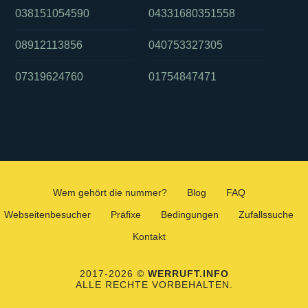
038151054590
04331680351558
08912113856
040753327305
07319624760
01754847471
Wem gehört die nummer?
Blog
FAQ
Webseitenbesucher
Präfixe
Bedingungen
Zufallssuche
Kontakt
2017-2026 ©
WERRUFT.INFO
ALLE RECHTE VORBEHALTEN.