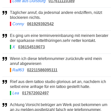
Lotte aus Duisburg
017611110389
Täglicher anruf, da jedesmal andere endziffern, nützt
blockieren nichts.
Conny
061929392542
Es ging um eine terminvereinbarung mit meinem berater
der sparkasse mittelthüringen.sehr netter kontakt.
X
036154519073
Wenn ich diese telefonnummer zurückrufe wird mein
anruf abgewiesen
Ralf63
02211586095111
Rief aus dem tattoo studio glorious art an, nachdem ich
selbst eine anfrage für ein tattoo gestellt hatte.
Lea
017672002497
Achtung Vorsicht betrüger am Werk post bekommen um
an zu melden.postleitzahl falsch wie telefonnummer.