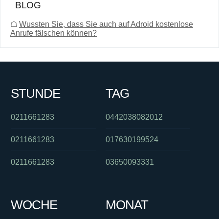
BLOG
☖
Wussten Sie, dass Sie auch auf Adroid kostenlose
Anrufe fälschen können?
STUNDE
TAG
0211661283
0442038082012
0211661283
017630199524
0211661283
03650093331
WOCHE
MONAT