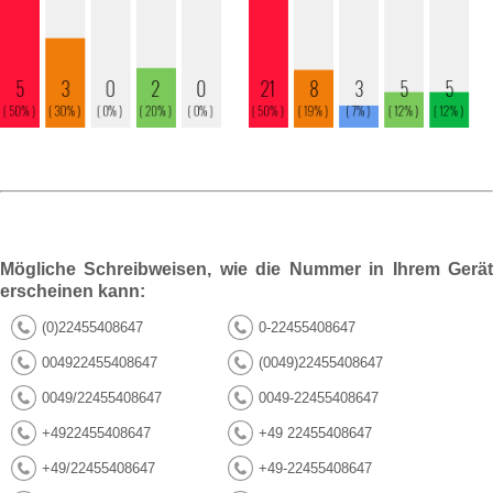
Mögliche Schreibweisen, wie die Nummer in Ihrem Gerät
erscheinen kann:
(0)22455408647
0-22455408647
004922455408647
(0049)22455408647
0049/22455408647
0049-22455408647
+4922455408647
+49 22455408647
+49/22455408647
+49-22455408647