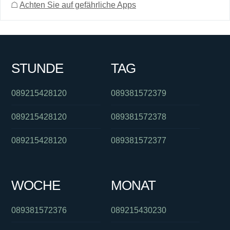
☖
Achten Sie auf gefährliche Apps
STUNDE
TAG
089215428120
089381572379
089215428120
089381572378
089215428120
089381572377
WOCHE
MONAT
089381572376
089215430230