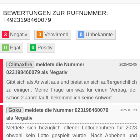
BEWERTUNGEN ZUR RUFNUMMER:
+4923198460079
3
Negativ
0
Verwirrend
0
Unbekannte
0
Egal
0
Positiv
Climaxfire
meldete die Nummer
2025-02-05
023198460079 als Negativ
Gibt sich als Anwalt aus und bietet an sich außergerichtlich
zu einigen. Meine Frage um was für einen Vertrag, der
schon 2 Jahre läuft, bekomme ich keine Antwort.
Goku
meldete die Nummer 023198460079
2025-01-23
als Negativ
Meldete sich bezüglich offener Lottogebühren für 2023
obwohl kein Lotto gespielt wurde. Nach Abheben und