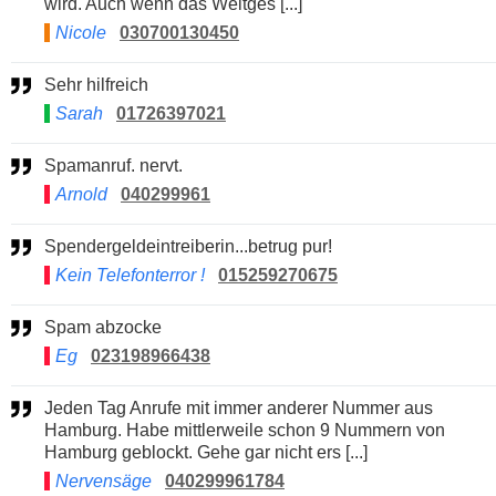
wird. Auch wenn das Weltges [...]
Nicole
030700130450
Sehr hilfreich
Sarah
01726397021
Spamanruf. nervt.
Arnold
040299961
Spendergeldeintreiberin...betrug pur!
Kein Telefonterror !
015259270675
Spam abzocke
Eg
023198966438
Jeden Tag Anrufe mit immer anderer Nummer aus
Hamburg. Habe mittlerweile schon 9 Nummern von
Hamburg geblockt. Gehe gar nicht ers [...]
Nervensäge
040299961784