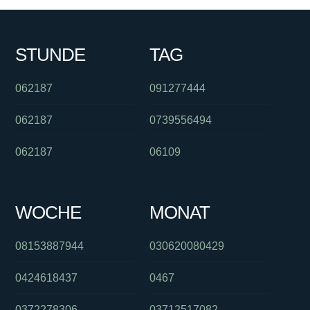
STUNDE
TAG
062187
091277444
062187
0739556494
062187
06109
WOCHE
MONAT
08153887944
030620080429
0424618437
0467
0372278306
03712517082