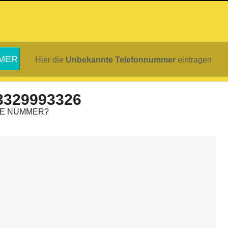
Hier die
Unbekannte Telefonnummer
eintragen
3329993326
IE NUMMER?