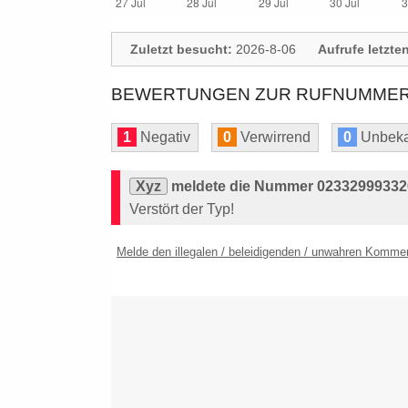
Zuletzt besucht:
2026-8-06
Aufrufe letzte
BEWERTUNGEN ZUR RUFNUMMER: 
1
Negativ
0
Verwirrend
0
Unbeka
Xyz
meldete die Nummer 023329993326
Verstört der Typ!
Melde den illegalen / beleidigenden / unwahren Komme