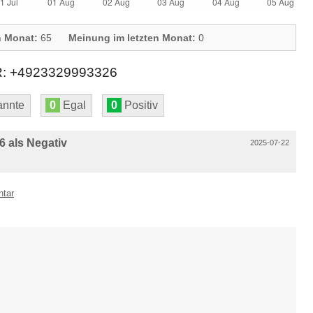
n Monat:
65
Meinung im letzten Monat:
0
+4923329993326
nnte
0
Egal
0
Positiv
 als Negativ
2025-07-22
ntar