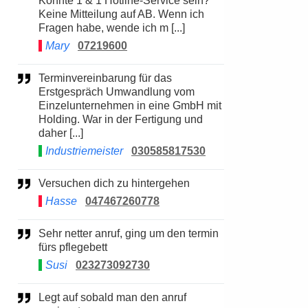
Könnte 1 & 1 Hotline-Service sein?
Keine Mitteilung auf AB. Wenn ich
Fragen habe, wende ich m [...]
Mary
07219600
Terminvereinbarung für das
Erstgespräch Umwandlung vom
Einzelunternehmen in eine GmbH mit
Holding. War in der Fertigung und
daher [...]
Industriemeister
030585817530
Versuchen dich zu hintergehen
Hasse
047467260778
Sehr netter anruf, ging um den termin
fürs pflegebett
Susi
023273092730
Legt auf sobald man den anruf