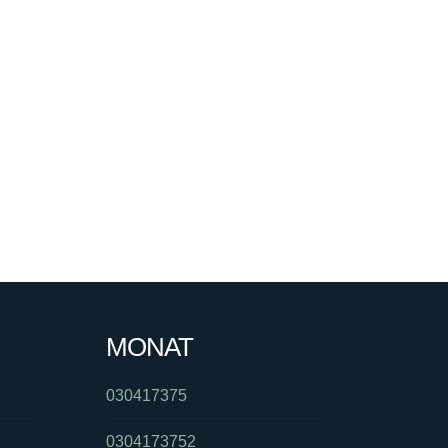
MONAT
030417375
0304173752