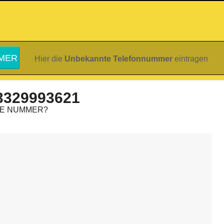
Hier die
Unbekannte Telefonnummer
eintragen
3329993621
IE NUMMER?