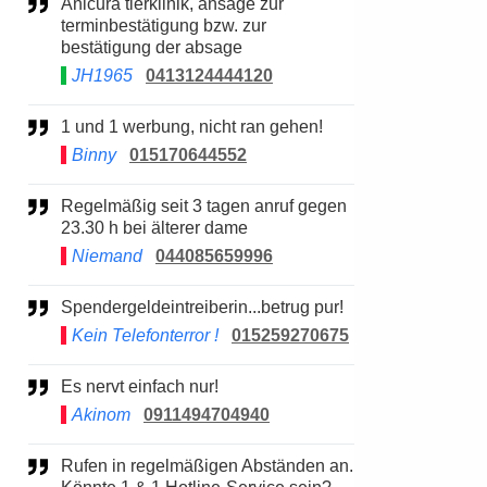
Anicura tierklinik, ansage zur
terminbestätigung bzw. zur
bestätigung der absage
JH1965
0413124444120
1 und 1 werbung, nicht ran gehen!
Binny
015170644552
Regelmäßig seit 3 tagen anruf gegen
23.30 h bei älterer dame
Niemand
044085659996
Spendergeldeintreiberin...betrug pur!
Kein Telefonterror !
015259270675
Es nervt einfach nur!
Akinom
0911494704940
Rufen in regelmäßigen Abständen an.