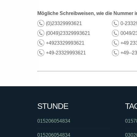
Mögliche Schreibweisen, wie die Nummer i
(0)23329993621
0-2332
(0049)23329993621
0049/2
+4923329993621
+49 23
+49-23329993621
+49--2
STUNDE
TA
015206054834
0157
015206054834
0302