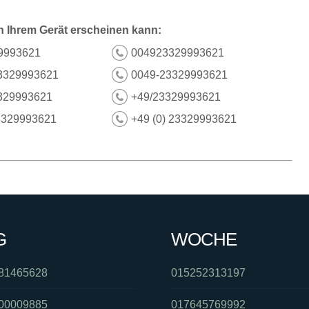
n Ihrem Gerät erscheinen kann:
9993621
004923329993621
3329993621
0049-23329993621
329993621
+49/23329993621
3329993621
+49 (0) 23329993621
G
WOCHE
81465628
015252313197
00009885
017645769992