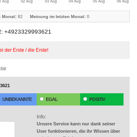
n Monat:
82
Meinung im letzten Monat:
0
+4923329993621
ei der Erste / die Erste!
ntar
3621
UNBEKANNTE
EGAL
POSITIV
Info:
Unsere Service kann nur dank seiner
User funktionieren, die ihr Wissen über