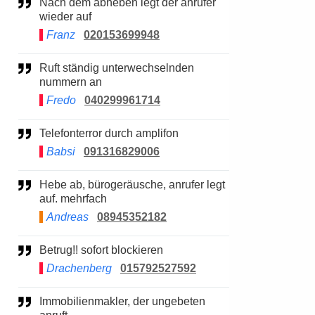
Nach dem abheben legt der anrufer
wieder auf
Franz
020153699948
Ruft ständig unterwechselnden
nummern an
Fredo
040299961714
Telefonterror durch amplifon
Babsi
091316829006
Hebe ab, bürogeräusche, anrufer legt
auf. mehrfach
Andreas
08945352182
Betrug!! sofort blockieren
Drachenberg
015792527592
Immobilienmakler, der ungebeten