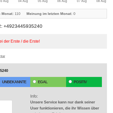
n Monat:
110
Meinung im letzten Monat:
0
+4923445935240
ei der Erste / die Erste!
ntar
5240
UNBEKANNTE
EGAL
POSITIV
Info:
Unsere Service kann nur dank seiner
User funktionieren, die ihr Wissen über