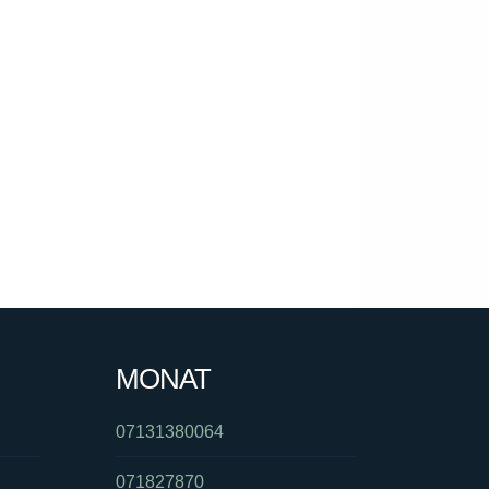
MONAT
07131380064
071827870