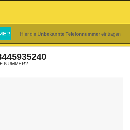
Hier die
Unbekannte Telefonnummer
eintragen
3445935240
IE NUMMER?