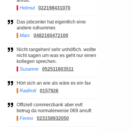
anruft.
Helmut
022198431070
Das jobcenter hat eigentlich eine
andere rufnummer.
Marc
0482160472100
Nicht rangehen! sehr unhöflich. wollte
nicht sagen um was es geht nur einen
kollegen sprechen.
Susanne
052511803511
Hört sich an wie als wäre es ein fax
Radlroll
0157926
Offiziell commerzbank aber evtl
betrug da normalerweise 069 anruft
Fenno
023158932050