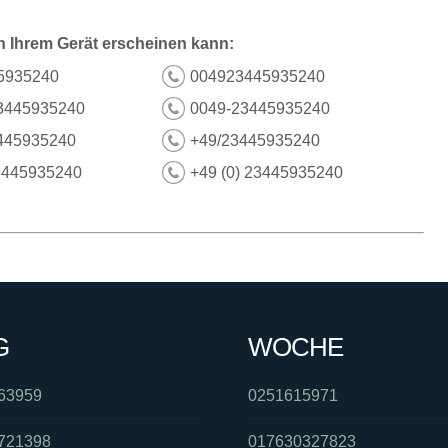
n Ihrem Gerät erscheinen kann:
5935240
004923445935240
3445935240
0049-23445935240
445935240
+49/23445935240
3445935240
+49 (0) 23445935240
G
WOCHE
63959
0251615971
721398
017630327823