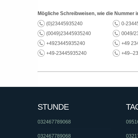
Mögliche Schreibweisen, wie die Nummer i
(0)23445935240
0-2344
(0049)23445935240
0049/2
+4923445935240
+49 23
+49-23445935240
+49--2
STUNDE
TA
032467789068
0951
032467789068
0321