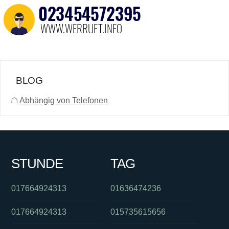
BLOG
☖
Abhängig von Telefonen
STUNDE
TAG
017664924313
01636474236
017664924313
015735615656