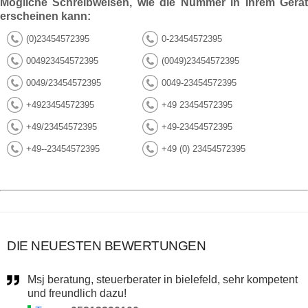
Mögliche Schreibweisen, wie die Nummer in Ihrem Gerät
erscheinen kann:
(0)23454572395
0-23454572395
004923454572395
(0049)23454572395
0049/23454572395
0049-23454572395
+4923454572395
+49 23454572395
+49/23454572395
+49-23454572395
+49--23454572395
+49 (0) 23454572395
DIE NEUESTEN BEWERTUNGEN
Msj beratung, steuerberater in bielefeld, sehr kompetent
und freundlich dazu!