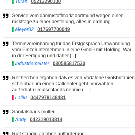
Turan
05213290100
Service vom dämmstoffmarkt dortmund wegen einer
rückfrage zu einer bestellung, alles in ordnung
Meyer82
017697700049
Terminvereinbarung für das Erstgespräch Umwandlung
vom Einzelunternehmen in eine GmbH mit Holding. War
in der Fertigung und daher [...]
Industriemeister
030585817530
Recherchen ergaben daß es von Vodafone Großbritanien
scheinbar um einen Callcenter geht. Vorwahlen
außerhalb Deutschlands nehme i [...]
Lalilu
0447979148481
Sanitätshaus müller
Andy
042319013814
Ruft ständig an ohne aufforderung