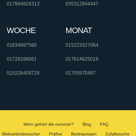
017664924313
035312944447
WOCHE
MONAT
01634687560
015223327064
01728196061
017614625019
015226409729
01705570487
Wem gehört die nummer?
Blog
FAQ
Webseitenbesucher
Präfixe
Bedingungen
Zufallssuche