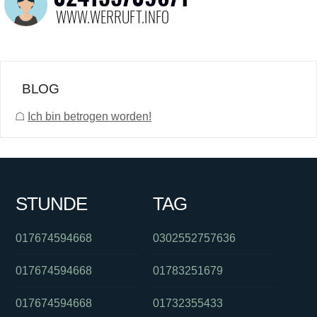
BLOG
☖
Ich bin betrogen worden!
STUNDE
TAG
017674594668
0302552757636
017674594668
01783251679
017674594668
01732355433