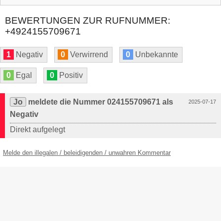
BEWERTUNGEN ZUR RUFNUMMER:
+4924155709671
1
Negativ
0
Verwirrend
0
Unbekannte
0
Egal
0
Positiv
Jo
meldete die Nummer 024155709671 als
2025-07-17
Negativ
Direkt aufgelegt
Melde den illegalen / beleidigenden / unwahren Kommentar