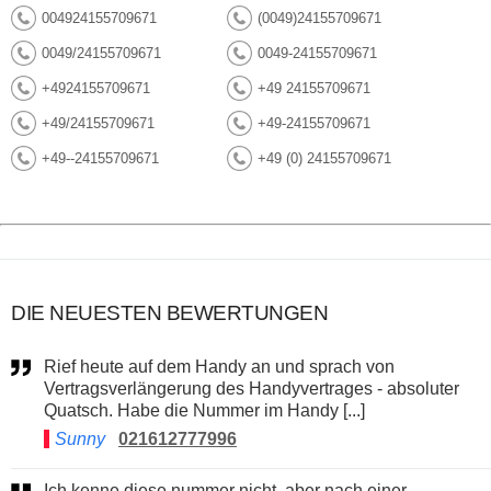
004924155709671
(0049)24155709671
0049/24155709671
0049-24155709671
+4924155709671
+49 24155709671
+49/24155709671
+49-24155709671
+49--24155709671
+49 (0) 24155709671
DIE NEUESTEN BEWERTUNGEN
Rief heute auf dem Handy an und sprach von
Vertragsverlängerung des Handyvertrages - absoluter
Quatsch. Habe die Nummer im Handy [...]
Sunny
021612777996
Ich kenne diese nummer nicht, aber nach einer