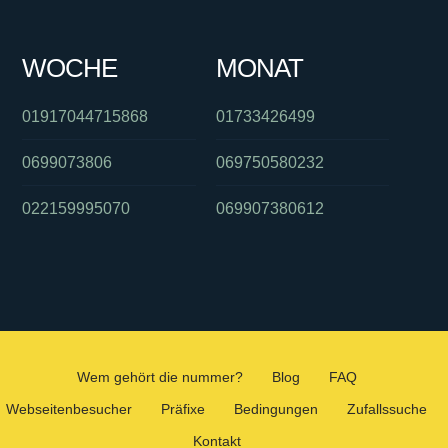
WOCHE
MONAT
01917044715868
01733426499
0699073806
069750580232
022159995070
069907380612
Wem gehört die nummer?
Blog
FAQ
Webseitenbesucher
Präfixe
Bedingungen
Zufallssuche
Kontakt