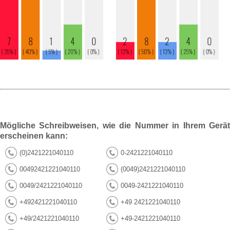
Mögliche Schreibweisen, wie die Nummer in Ihrem Gerät
erscheinen kann:
(0)2421221040110
0-2421221040110
00492421221040110
(0049)2421221040110
0049/2421221040110
0049-2421221040110
+492421221040110
+49 2421221040110
+49/2421221040110
+49-2421221040110