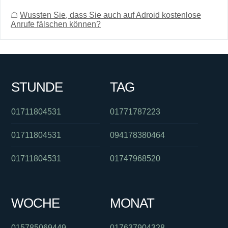
☖
Wussten Sie, dass Sie auch auf Adroid kostenlose
Anrufe fälschen können?
STUNDE
TAG
01711804531
01771787223
01711804531
094178380464
01711804531
01747968520
WOCHE
MONAT
015785069449
017637904328