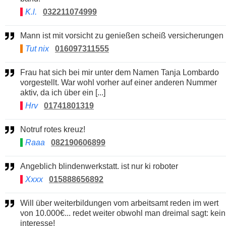
K.l.
032211074999
Mann ist mit vorsicht zu genießen scheiß versicherungen
Tut nix
016097311555
Frau hat sich bei mir unter dem Namen Tanja Lombardo
vorgestellt. War wohl vorher auf einer anderen Nummer
aktiv, da ich über ein [...]
Hrv
01741801319
Notruf rotes kreuz!
Raaa
082190606899
Angeblich blindenwerkstatt. ist nur ki roboter
Xxxx
015888656892
Will über weiterbildungen vom arbeitsamt reden im wert
von 10.000€... redet weiter obwohl man dreimal sagt: kein
interesse!