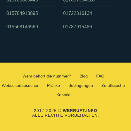
015784913895
01722316134
015568146569
01787915486
Wem gehört die nummer?
Blog
FAQ
Webseitenbesucher
Präfixe
Bedingungen
Zufallssuche
Kontakt
2017-2026 ©
WERRUFT.INFO
ALLE RECHTE VORBEHALTEN.