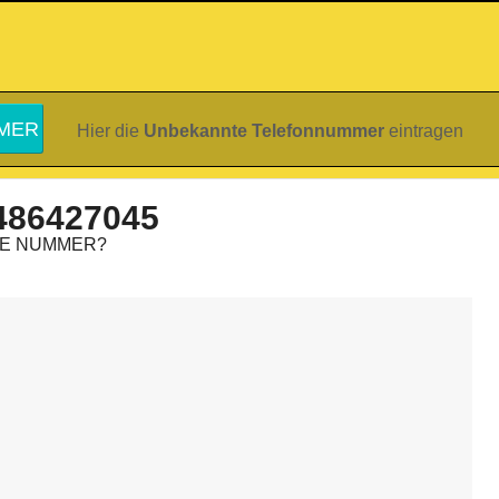
Hier die
Unbekannte Telefonnummer
eintragen
486427045
IE NUMMER?