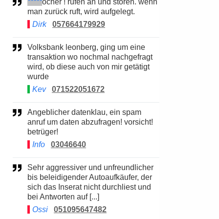
*****
öcher ! rufen an und stören. wenn
man zurück ruft, wird aufgelegt.
Dirk
057664179929
Volksbank leonberg, ging um eine
transaktion wo nochmal nachgefragt
wird, ob diese auch von mir getätigt
wurde
Kev
071522051672
Angeblicher datenklau, ein spam
anruf um daten abzufragen! vorsicht!
betrüger!
Info
03046640
Sehr aggressiver und unfreundlicher
bis beleidigender Autoaufkäufer, der
sich das Inserat nicht durchliest und
bei Antworten auf [...]
Ossi
051095647482