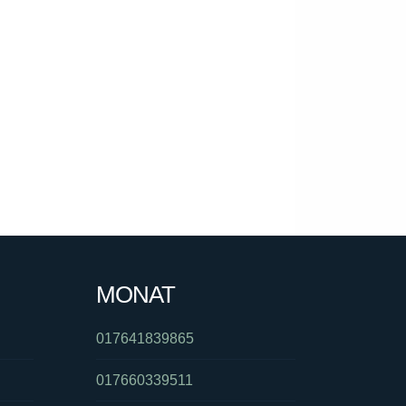
MONAT
017641839865
017660339511