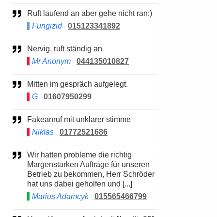
Ruft laufend an aber gehe nicht ran:)
Fungizid
015123341892
Nervig, ruft ständig an
Mr Anonym
044135010827
Mitten im gespräch aufgelegt.
G
01607950299
Fakeanruf mit unklarer stimme
Niklas
01772521686
Wir hatten probleme die richtig
Margenstarken Aufträge für unseren
Betrieb zu bekommen, Herr Schröder
hat uns dabei geholfen und [...]
Marius Adamcyk
015565466799