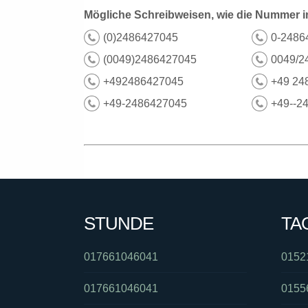
Mögliche Schreibweisen, wie die Nummer i
(0)2486427045
0-2486
(0049)2486427045
0049/2
+492486427045
+49 24
+49-2486427045
+49--2
STUNDE
TA
017661046041
0152
017661046041
0155