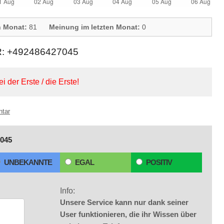
n Monat:
81
Meinung im letzten Monat:
0
 +492486427045
ei der Erste / die Erste!
ntar
045
UNBEKANNTE
EGAL
POSITIV
Info:
Unsere Service kann nur dank seiner
User funktionieren, die ihr Wissen über