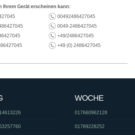
n Ihrem Gerät erscheinen kann:
427045
00492486427045
486427045
0049-2486427045
86427045
+49/2486427045
486427045
+49 (0) 2486427045
G
WOCHE
14613226
017660962128
63257760
01789228252