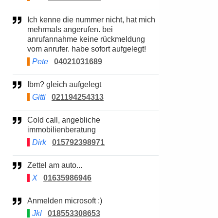
Ich kenne die nummer nicht, hat mich
mehrmals angerufen. bei
anrufannahme keine rückmeldung
vom anrufer. habe sofort aufgelegt!
Pete
04021031689
Ibm? gleich aufgelegt
Gitti
021194254313
Cold call, angebliche
immobilienberatung
Dirk
015792398971
Zettel am auto...
X
01635986946
Anmelden microsoft :)
Jkl
018553308653