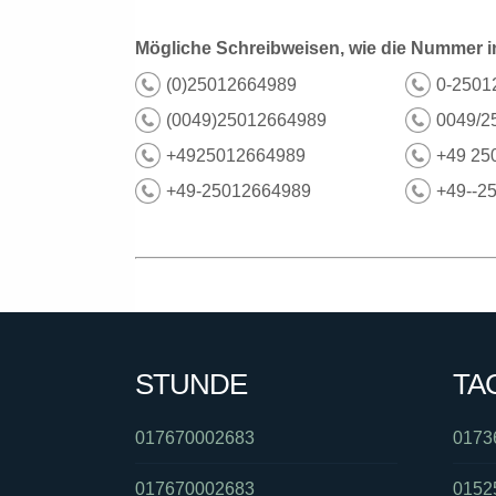
Mögliche Schreibweisen, wie die Nummer i
(0)25012664989
0-2501
(0049)25012664989
0049/2
+4925012664989
+49 25
+49-25012664989
+49--2
STUNDE
TA
017670002683
0173
017670002683
0152