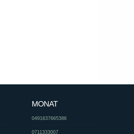
MONAT
0491637665386
0711333007