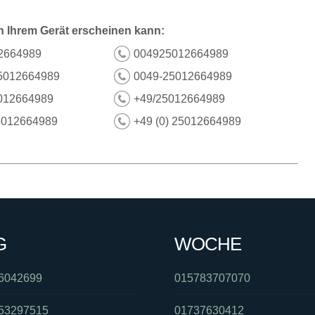
n Ihrem Gerät erscheinen kann:
2664989
004925012664989
5012664989
0049-25012664989
012664989
+49/25012664989
5012664989
+49 (0) 25012664989
G
WOCHE
6042699
015783707070
53297515
01737630412