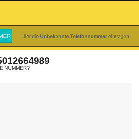
Hier die
Unbekannte Telefonnummer
eintragen
5012664989
IE NUMMER?