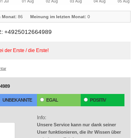
n Monat:
86
Meinung im letzten Monat:
0
+4925012664989
ei der Erste / die Erste!
ntar
4989
UNBEKANNTE
EGAL
POSITIV
Info:
Unsere Service kann nur dank seiner
User funktionieren, die ihr Wissen über