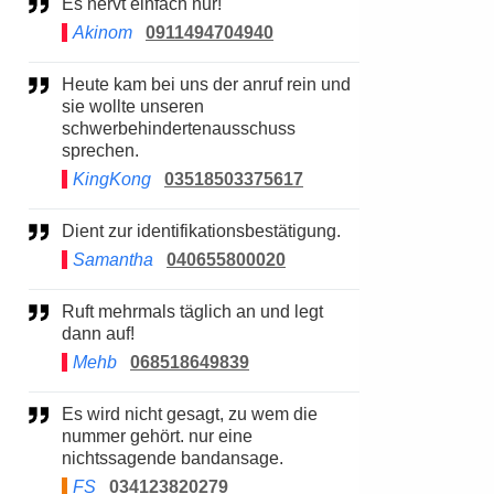
Es nervt einfach nur!
Akinom
0911494704940
Heute kam bei uns der anruf rein und
sie wollte unseren
schwerbehindertenausschuss
sprechen.
KingKong
03518503375617
Dient zur identifikationsbestätigung.
Samantha
040655800020
Ruft mehrmals täglich an und legt
dann auf!
Mehb
068518649839
Es wird nicht gesagt, zu wem die
nummer gehört. nur eine
nichtssagende bandansage.
FS
034123820279