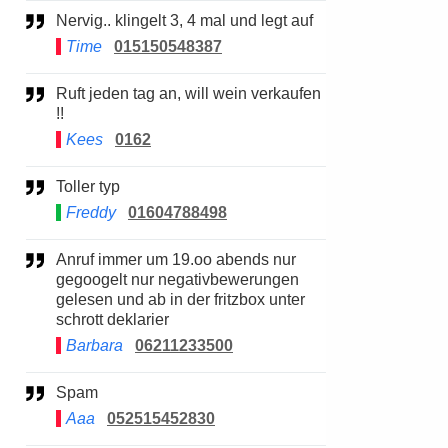
Nervig.. klingelt 3, 4 mal und legt auf
Time
015150548387
Ruft jeden tag an, will wein verkaufen
!!
Kees
0162
Toller typ
Freddy
01604788498
Anruf immer um 19.oo abends nur
gegoogelt nur negativbewerungen
gelesen und ab in der fritzbox unter
schrott deklarier
Barbara
06211233500
Spam
Aaa
052515452830