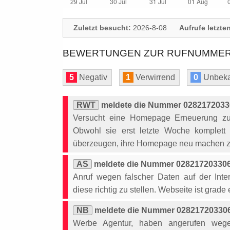
Zuletzt besucht:
2026-8-08
Aufrufe letzte
BEWERTUNGEN ZUR RUFNUMMER: 
5
Negativ
1
Verwirrend
0
Unbeka
RWT
meldete die Nummer 02821720330
Versucht eine Homepage Erneuerung zu 
Obwohl sie erst letzte Woche komplett
überzeugen, ihre Homepage neu machen zu 
AS
meldete die Nummer 028217203306 
Anruf wegen falscher Daten auf der Inte
diese richtig zu stellen. Webseite ist grade
NB
meldete die Nummer 028217203306 
Werbe Agentur, haben angerufen wege