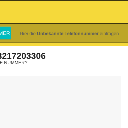
Hier die
Unbekannte Telefonnummer
eintragen
8217203306
IE NUMMER?