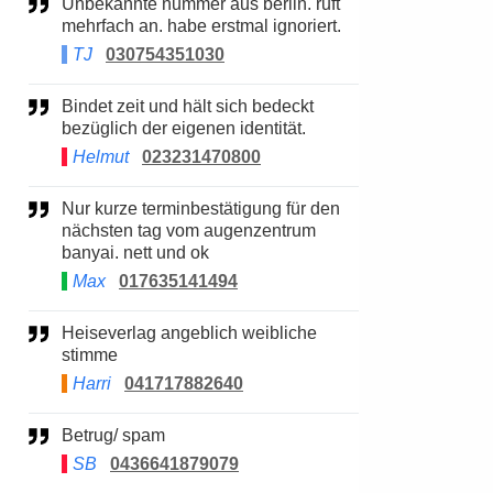
Unbekannte nummer aus berlin. ruft
mehrfach an. habe erstmal ignoriert.
TJ
030754351030
Bindet zeit und hält sich bedeckt
bezüglich der eigenen identität.
Helmut
023231470800
Nur kurze terminbestätigung für den
nächsten tag vom augenzentrum
banyai. nett und ok
Max
017635141494
Heiseverlag angeblich weibliche
stimme
Harri
041717882640
Betrug/ spam
SB
0436641879079