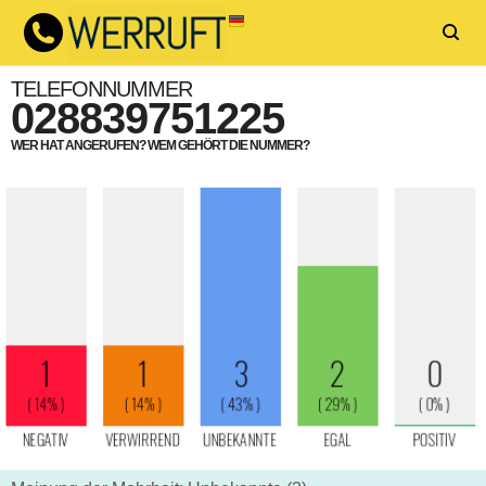
TELEFONNUMMER
028839751225
WER HAT ANGERUFEN? WEM GEHÖRT DIE NUMMER?