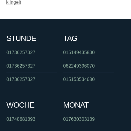
klingelt
STUNDE
TAG
01736257327
015149435830
01736257327
062249396070
01736257327
015153534680
WOCHE
MONAT
01748681393
017630303139