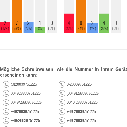
Mögliche Schreibweisen, wie die Nummer in Ihrem Gerät
erscheinen kann:
(0)28839751225
0-28839751225
004928839751225
(0049)28839751225
0049/28839751225
0049-28839751225
+4928839751225
+49 28839751225
+49/28839751225
+49-28839751225