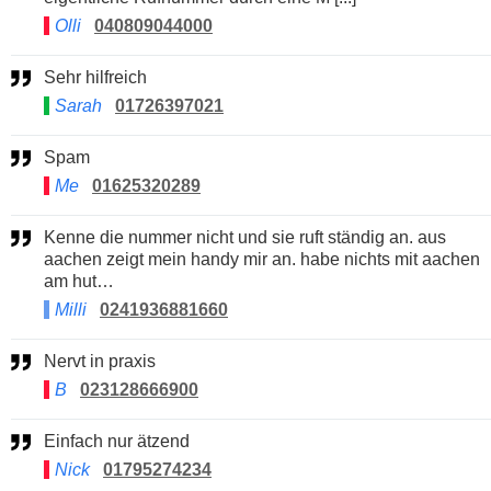
Olli
040809044000
Sehr hilfreich
Sarah
01726397021
Spam
Me
01625320289
Kenne die nummer nicht und sie ruft ständig an. aus
aachen zeigt mein handy mir an. habe nichts mit aachen
am hut…
Milli
0241936881660
Nervt in praxis
B
023128666900
Einfach nur ätzend
Nick
01795274234