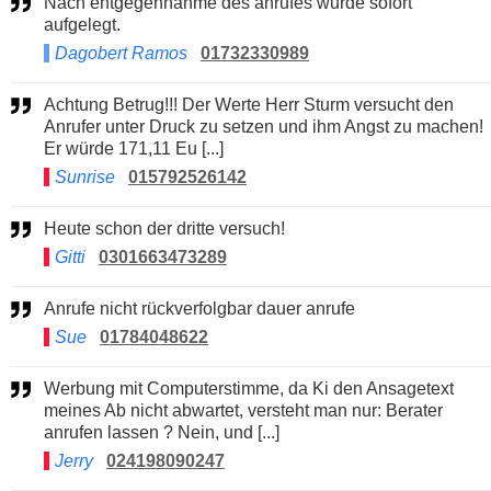
Nach entgegennahme des anrufes wurde sofort
aufgelegt.
Dagobert Ramos
01732330989
Achtung Betrug!!! Der Werte Herr Sturm versucht den
Anrufer unter Druck zu setzen und ihm Angst zu machen!
Er würde 171,11 Eu [...]
Sunrise
015792526142
Heute schon der dritte versuch!
Gitti
0301663473289
Anrufe nicht rückverfolgbar dauer anrufe
Sue
01784048622
Werbung mit Computerstimme, da Ki den Ansagetext
meines Ab nicht abwartet, versteht man nur: Berater
anrufen lassen ? Nein, und [...]
Jerry
024198090247