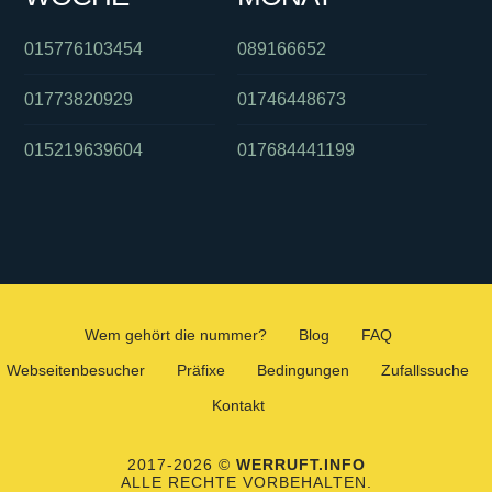
015776103454
089166652
01773820929
01746448673
015219639604
017684441199
Wem gehört die nummer?
Blog
FAQ
Webseitenbesucher
Präfixe
Bedingungen
Zufallssuche
Kontakt
2017-2026 ©
WERRUFT.INFO
ALLE RECHTE VORBEHALTEN.