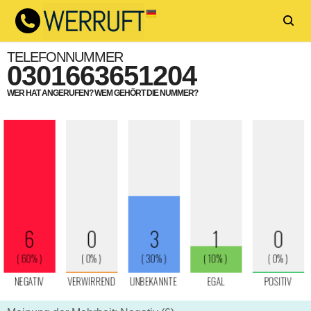
TELEFONNUMMER
0301663651204
WER HAT ANGERUFEN? WEM GEHÖRT DIE NUMMER?