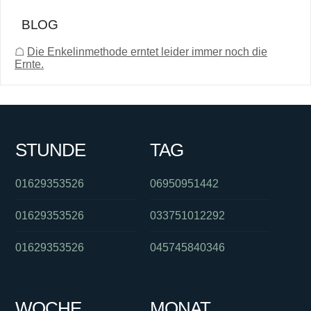
BLOG
☖
Die Enkelinmethode erntet leider immer noch die
Ernte.
STUNDE
TAG
01629353526
06950951442
01629353526
033751012292
01629353526
045745840346
WOCHE
MONAT