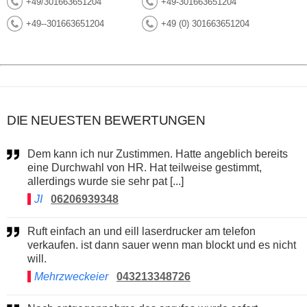
+49/301663651204
+49-301663651204
+49--301663651204
+49 (0) 301663651204
DIE NEUESTEN BEWERTUNGEN
Dem kann ich nur Zustimmen. Hatte angeblich bereits
eine Durchwahl von HR. Hat teilweise gestimmt,
allerdings wurde sie sehr pat [...]
JI
06206939348
Ruft einfach an und eill laserdrucker am telefon
verkaufen. ist dann sauer wenn man blockt und es nicht
will.
Mehrzweckeier
043213348726