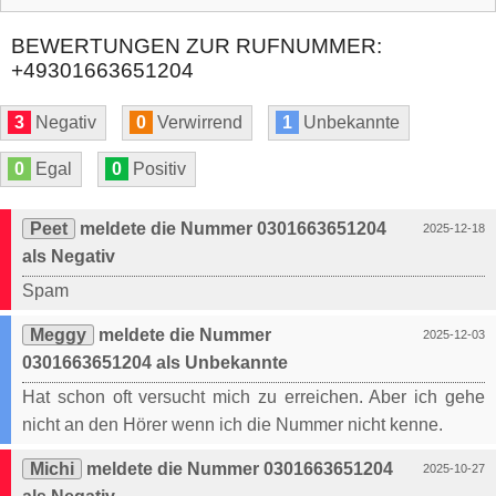
BEWERTUNGEN ZUR RUFNUMMER:
+49301663651204
3
Negativ
0
Verwirrend
1
Unbekannte
0
Egal
0
Positiv
Peet
meldete die Nummer 0301663651204
2025-12-18
als Negativ
Spam
Meggy
meldete die Nummer
2025-12-03
0301663651204 als Unbekannte
Hat schon oft versucht mich zu erreichen. Aber ich gehe
nicht an den Hörer wenn ich die Nummer nicht kenne.
Michi
meldete die Nummer 0301663651204
2025-10-27