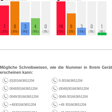
Mögliche Schreibweisen, wie die Nummer in Ihrem Gerät
erscheinen kann:
(0)301663651204
0-301663651204
0049301663651204
(0049)301663651204
0049/301663651204
0049-301663651204
+49301663651204
+49 301663651204