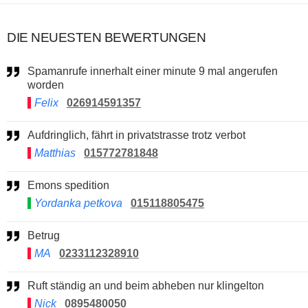
DIE NEUESTEN BEWERTUNGEN
Spamanrufe innerhalt einer minute 9 mal angerufen
worden
Felix
026914591357
Aufdringlich, fährt in privatstrasse trotz verbot
Matthias
015772781848
Emons spedition
Yordanka petkova
015118805475
Betrug
MA
0233112328910
Ruft ständig an und beim abheben nur klingelton
Nick
0895480050