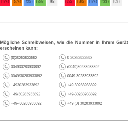
Mögliche Schreibweisen, wie die Nummer in Ihrem Gerät
erscheinen kann:
(0)30283933892
0-30283933892
004930283933892
(0049)30283933892
0049/30283933892
0049-30283933892
+4930283933892
+49 30283933892
+49/30283933892
+49-30283933892
+49--30283933892
+49 (0) 30283933892