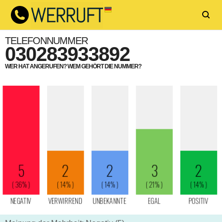
TELEFONNUMMER
030283933892
WER HAT ANGERUFEN? WEM GEHÖRT DIE NUMMER?