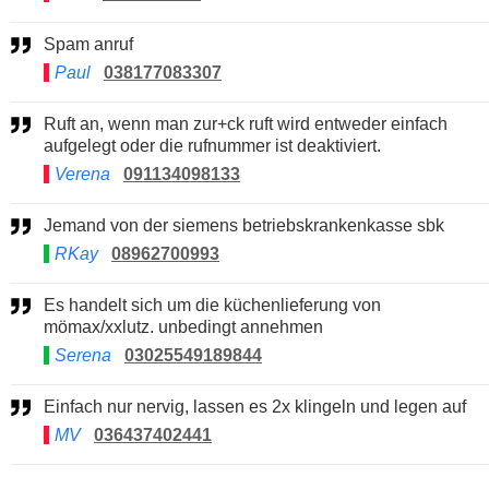
Spam anruf
Paul
038177083307
Ruft an, wenn man zur+ck ruft wird entweder einfach
aufgelegt oder die rufnummer ist deaktiviert.
Verena
091134098133
Jemand von der siemens betriebskrankenkasse sbk
RKay
08962700993
Es handelt sich um die küchenlieferung von
mömax/xxlutz. unbedingt annehmen
Serena
03025549189844
Einfach nur nervig, lassen es 2x klingeln und legen auf
MV
036437402441