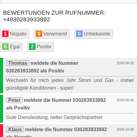
BEWERTUNGEN ZUR RUFNUMMER:
+4930283933892
1
Negativ
0
Verwirrend
0
Unbekannte
0
Egal
2
Positiv
Thomas
meldete die Nummer
2026-06-02
030283933892 als Positiv
Wechseln für mich jedes Jahr Strom und Gas - immer
günstigste Konditionen - super!
Peter
meldete die Nummer 030283933892
2026-05-26
als Positiv
Gute Diensleistung, netter Gesprächspartner
Klaus
meldete die Nummer 030283933892
2020-10-06