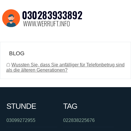
BLOG
☖
Wussten Sie, dass Sie anfälliger für Telefonbetrug sind
als die älteren Generationen?
STUNDE
TAG
03099272955
022838225676