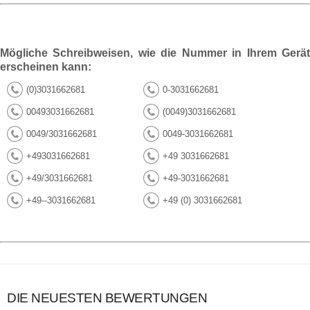
Mögliche Schreibweisen, wie die Nummer in Ihrem Gerät
erscheinen kann:
(0)3031662681
0-3031662681
00493031662681
(0049)3031662681
0049/3031662681
0049-3031662681
+493031662681
+49 3031662681
+49/3031662681
+49-3031662681
+49--3031662681
+49 (0) 3031662681
DIE NEUESTEN BEWERTUNGEN