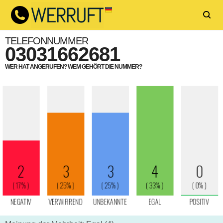
TELEFONNUMMER
03031662681
WER HAT ANGERUFEN? WEM GEHÖRT DIE NUMMER?