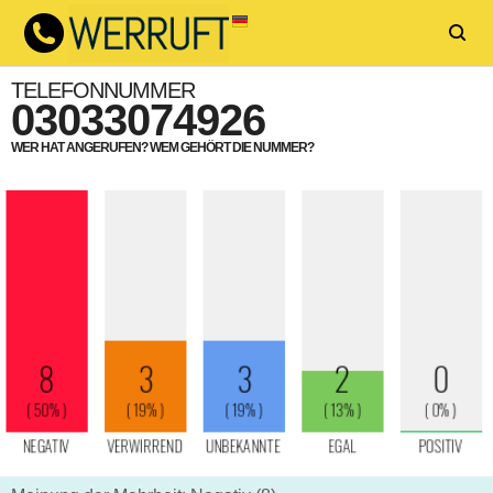
TELEFONNUMMER
03033074926
WER HAT ANGERUFEN? WEM GEHÖRT DIE NUMMER?