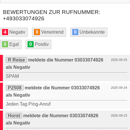
BEWERTUNGEN ZUR RUFNUMMER:
+493033074926
4
Negativ
0
Verwirrend
0
Unbekannte
0
Egal
0
Positiv
R Reise
meldete die Nummer 03033074926
2025-09-25
als Negativ
SPAM
P2508
meldete die Nummer 03033074926
2025-09-24
als Negativ
Jeden Tag Ping-Anruf
Horst
meldete die Nummer 03033074926
2025-09-23
als Negativ