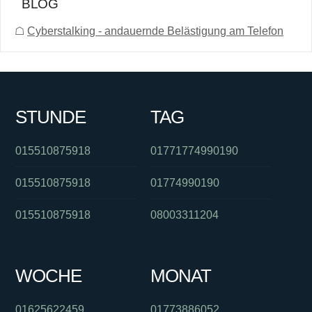
BLOG
☖
Cyberstalking - andauernde Belästigung am Telefon
STUNDE
TAG
015510875918
01771774990190
015510875918
01774990190
015510875918
08003311204
WOCHE
MONAT
01625622459
01773886052