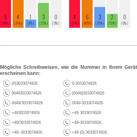
Mögliche Schreibweisen, wie die Nummer in Ihrem Gerät
erscheinen kann:
(0)3033074926
0-3033074926
00493033074926
(0049)3033074926
0049/3033074926
0049-3033074926
+493033074926
+49 3033074926
+49/3033074926
+49-3033074926
+49--3033074926
+49 (0) 3033074926