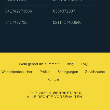
041742773606
0384372807
0417427736
0211417403640
Wem gehört die nummer?
Blog
FAQ
Webseitenbesucher
Präfixe
Bedingungen
Zufallssuche
Kontakt
2017-2026 ©
WERRUFT.INFO
ALLE RECHTE VORBEHALTEN.