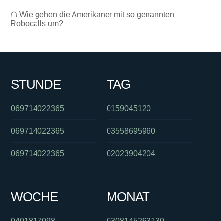
☖
Wie gehen die Amerikaner mit so genannten
Robocalls um?
STUNDE
TAG
069714022365
0159045120
069714022365
03558695960
069714022365
02023904204
WOCHE
MONAT
0401817098
0308145263130