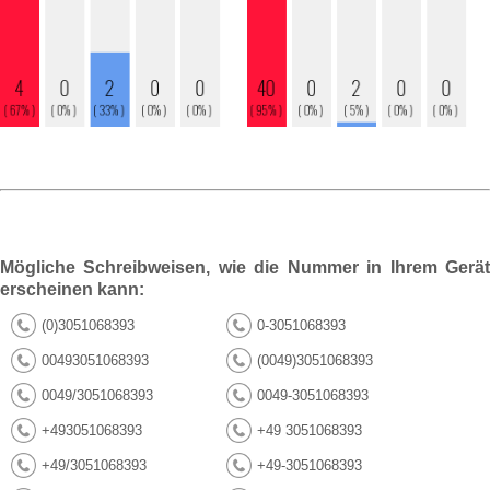
Mögliche Schreibweisen, wie die Nummer in Ihrem Gerät
erscheinen kann:
(0)3051068393
0-3051068393
00493051068393
(0049)3051068393
0049/3051068393
0049-3051068393
+493051068393
+49 3051068393
+49/3051068393
+49-3051068393