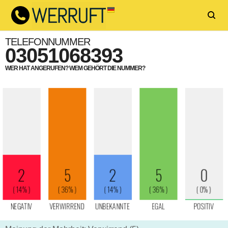
TELEFONNUMMER
03051068393
WER HAT ANGERUFEN? WEM GEHÖRT DIE NUMMER?