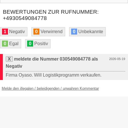
BEWERTUNGEN ZUR RUFNUMMER:
+4930549084778
1
Negativ
0
Verwirrend
0
Unbekannte
0
Egal
0
Positiv
X
meldete die Nummer 030549084778 als
2026-05-19
Negativ
Firma Oyaso. Will Logistikprogramm verkaufen.
Melde den illegalen / beleidigenden / unwahren Kommentar