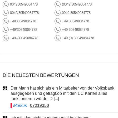
004930549084778
(0049)30549084778
0049/30549084778
0049-30549084778
+4930549084778
+49 30549084778
+49/30549084778
+49-30549084778
+49--30549084778
+49 (0) 30549084778
DIE NEUESTEN BEWERTUNGEN
Der Mann hat sich als ein Mitarbeiter von der Volksbank
ausgegeben und gefragt,ob mit den EC Karten alles
funktionieren würde. D [...]
Markus
07219350
Ich will das nicht in meiner mail box haben!