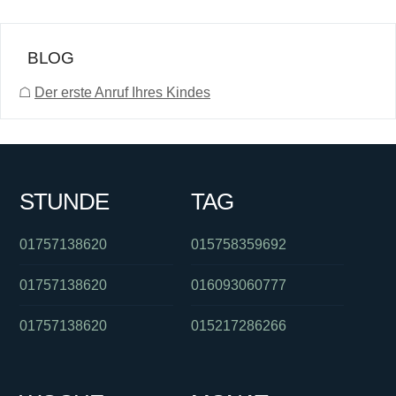
BLOG
☖
Der erste Anruf Ihres Kindes
STUNDE
TAG
01757138620
015758359692
01757138620
016093060777
01757138620
015217286266