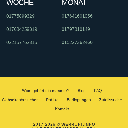
WOCHE
MONAT
01775899329
017641601056
017684259319
01797310149
022157762815
015227262460
Wem gehört die nummer?
Blog
FAQ
Webseitenbesucher
Präfixe
Bedingungen
Zufallssuche
Kontakt
2017-2026 ©
WERRUFT.INFO