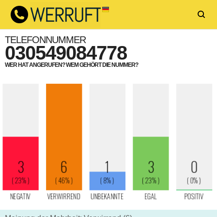
TELEFONNUMMER
030549084778
WER HAT ANGERUFEN? WEM GEHÖRT DIE NUMMER?