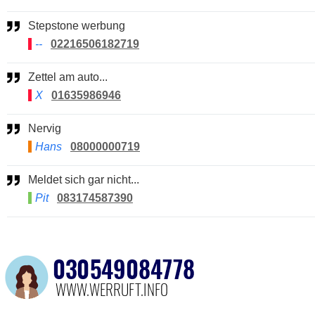
Stepstone werbung
--
02216506182719
Zettel am auto...
X
01635986946
Nervig
Hans
08000000719
Meldet sich gar nicht...
Pit
083174587390