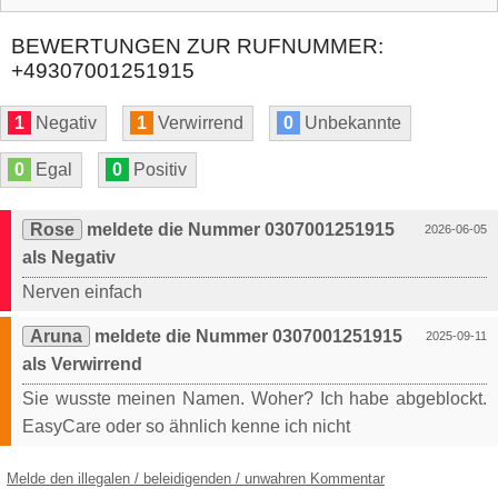
BEWERTUNGEN ZUR RUFNUMMER:
+49307001251915
1
Negativ
1
Verwirrend
0
Unbekannte
0
Egal
0
Positiv
Rose
meldete die Nummer 0307001251915
2026-06-05
als Negativ
Nerven einfach
Aruna
meldete die Nummer 0307001251915
2025-09-11
als Verwirrend
Sie wusste meinen Namen. Woher? Ich habe abgeblockt.
EasyCare oder so ähnlich kenne ich nicht
Melde den illegalen / beleidigenden / unwahren Kommentar