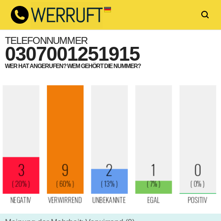
TELEFONNUMMER
0307001251915
WER HAT ANGERUFEN? WEM GEHÖRT DIE NUMMER?