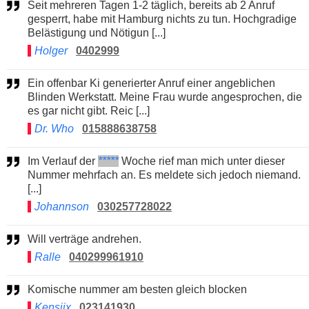
Seit mehreren Tagen 1-2 täglich, bereits ab 2 Anruf
gesperrt, habe mit Hamburg nichts zu tun. Hochgradige
Belästigung und Nötigun [...]
Holger
0402999
Ein offenbar Ki generierter Anruf einer angeblichen
Blinden Werkstatt. Meine Frau wurde angesprochen, die
es gar nicht gibt. Reic [...]
Dr. Who
015888638758
Im Verlauf der
*****
Woche rief man mich unter dieser
Nummer mehrfach an. Es meldete sich jedoch niemand.
[...]
Johannson
030257728022
Will verträge andrehen.
Ralle
040299961910
Komische nummer am besten gleich blocken
Kensjix
023141930