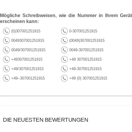
Mögliche Schreibweisen, wie die Nummer in Ihrem Gerät
erscheinen kann:
(0)307001251915
0-307001251915
0049307001251915
(0049)307001251915
0049/307001251915
0049-307001251915
+49307001251915
+49 307001251915
+49/307001251915
+49-307001251915
+49--307001251915
+49 (0) 307001251915
DIE NEUESTEN BEWERTUNGEN