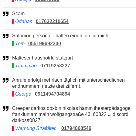
Scam
Odabas
017632210654
Salomon personal - hatten einen job für mich
Tom
055199692300
Malteser hausnotrfu stuttgart
Timmmae
07119258227
Anrufe erfolgt mehrfach täglich mit unterschiedlichen
endnummern (letzte drei ziffern).
George
0911494704894
Creeper darkos doxbin nikolas hamm theaterpädagoge
frankfurt am main wolfgangstraße 43, 60322 ... discord:
darkos#0827
Warnung Straftäter..
01794868546