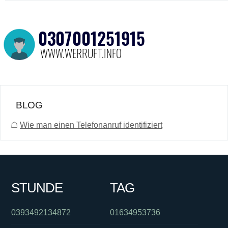
BLOG
☖
Wie man einen Telefonanruf identifiziert
STUNDE
TAG
0393492134872
01634953736