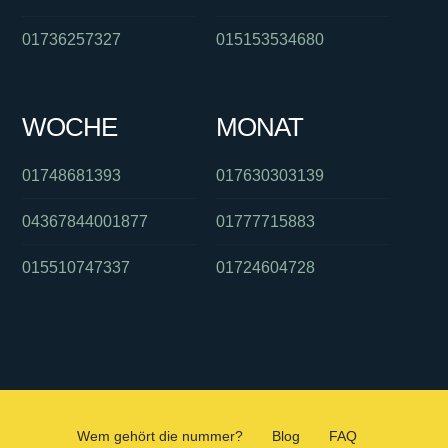
01736257327
015153534680
WOCHE
MONAT
01748681393
017630303139
04367844001877
01777715883
015510747337
01724604728
Wem gehört die nummer?
Blog
FAQ