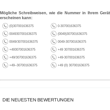
Mögliche Schreibweisen, wie die Nummer in Ihrem Gerät
erscheinen kann:
(0)307001636375
0-307001636375
0049307001636375
(0049)307001636375
0049/307001636375
0049-307001636375
+49307001636375
+49 307001636375
+49/307001636375
+49-307001636375
+49--307001636375
+49 (0) 307001636375
DIE NEUESTEN BEWERTUNGEN