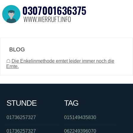
BLOG
☖
Die Enkelinmethode erntet leider immer noch die
Ernte.
STUNDE
TAG
01736257327
015149435830
01736257327
062249396070