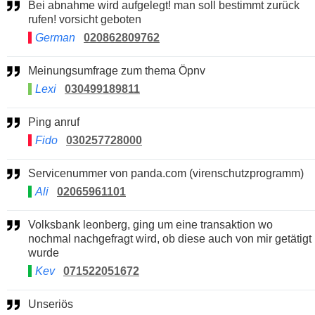
Bei abnahme wird aufgelegt! man soll bestimmt zurück
rufen! vorsicht geboten
German
020862809762
Meinungsumfrage zum thema Öpnv
Lexi
030499189811
Ping anruf
Fido
030257728000
Servicenummer von panda.com (virenschutzprogramm)
Ali
02065961101
Volksbank leonberg, ging um eine transaktion wo
nochmal nachgefragt wird, ob diese auch von mir getätigt
wurde
Kev
071522051672
Unseriös