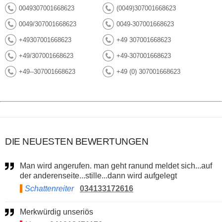
0049307001668623
(0049)307001668623
0049/307001668623
0049-307001668623
+49307001668623
+49 307001668623
+49/307001668623
+49-307001668623
+49--307001668623
+49 (0) 307001668623
DIE NEUESTEN BEWERTUNGEN
Man wird angerufen. man geht ranund meldet sich...auf
der anderenseite...stille...dann wird aufgelegt
Schattenreiter
034133172616
Merkwürdig unseriös