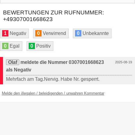
BEWERTUNGEN ZUR RUFNUMMER:
+49307001668623
1
Negativ
0
Verwirrend
0
Unbekannte
0
Egal
0
Positiv
Olaf
meldete die Nummer 0307001668623
2025-08-19
als Negativ
Mehrfach am Tag.Nervig. Habe Nr. gesperrt.
Melde den illegalen / beleidigenden / unwahren Kommentar