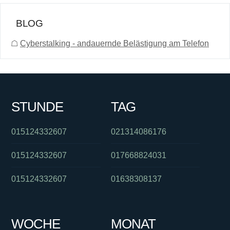
BLOG
☖
Cyberstalking - andauernde Belästigung am Telefon
STUNDE
TAG
015124332607
021314086176
015124332607
017668824031
015124332607
01638308137
WOCHE
MONAT