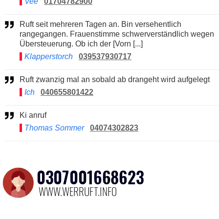
Vee
01704782900
Ruft seit mehreren Tagen an. Bin versehentlich
rangegangen. Frauenstimme schwerverständlich wegen
Übersteuerung. Ob ich der [Vorn [...]
Klapperstorch
039537930717
Ruft zwanzig mal an sobald ab drangeht wird aufgelegt
Ich
040655801422
Ki anruf
Thomas Sommer
04074302823