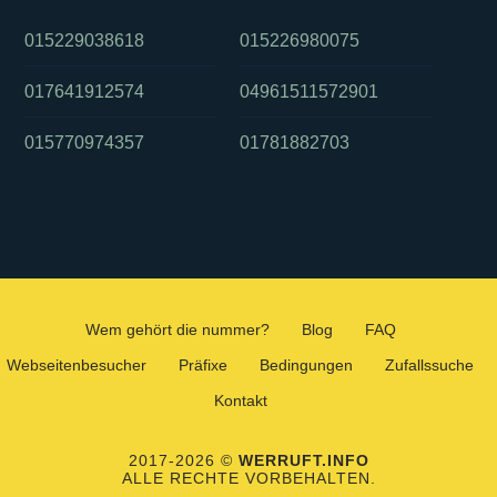
015229038618
015226980075
017641912574
04961511572901
015770974357
01781882703
Wem gehört die nummer?
Blog
FAQ
Webseitenbesucher
Präfixe
Bedingungen
Zufallssuche
Kontakt
2017-2026 ©
WERRUFT.INFO
ALLE RECHTE VORBEHALTEN.