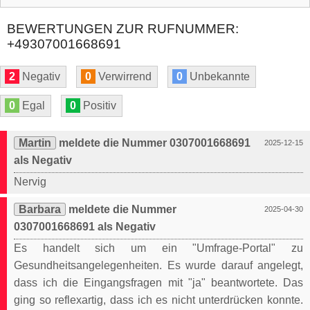
BEWERTUNGEN ZUR RUFNUMMER:
+49307001668691
2
Negativ
0
Verwirrend
0
Unbekannte
0
Egal
0
Positiv
Martin
meldete die Nummer 0307001668691
2025-12-15
als Negativ
Nervig
Barbara
meldete die Nummer
2025-04-30
0307001668691 als Negativ
Es handelt sich um ein "Umfrage-Portal" zu
Gesundheitsangelegenheiten. Es wurde darauf angelegt,
dass ich die Eingangsfragen mit "ja" beantwortete. Das
ging so reflexartig, dass ich es nicht unterdrücken konnte.