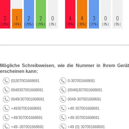
Mögliche Schreibweisen, wie die Nummer in Ihrem Gerät
erscheinen kann:
(0)307001668691
0-307001668691
0049307001668691
(0049)307001668691
0049/307001668691
0049-307001668691
+49307001668691
+49 307001668691
+49/307001668691
+49-307001668691
+49--307001668691
+49 (0) 307001668691