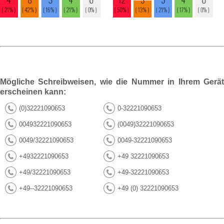
Mögliche Schreibweisen, wie die Nummer in Ihrem Gerät
erscheinen kann:
(0)32221090653
0-32221090653
004932221090653
(0049)32221090653
0049/32221090653
0049-32221090653
+4932221090653
+49 32221090653
+49/32221090653
+49-32221090653
+49--32221090653
+49 (0) 32221090653