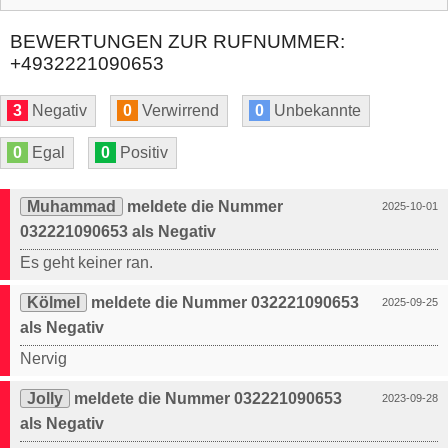
BEWERTUNGEN ZUR RUFNUMMER:
+4932221090653
3
Negativ
0
Verwirrend
0
Unbekannte
0
Egal
0
Positiv
Muhammad
meldete die Nummer
2025-10-01
032221090653 als Negativ
Es geht keiner ran.
Kölmel
meldete die Nummer 032221090653
2025-09-25
als Negativ
Nervig
Jolly
meldete die Nummer 032221090653
2023-09-28
als Negativ