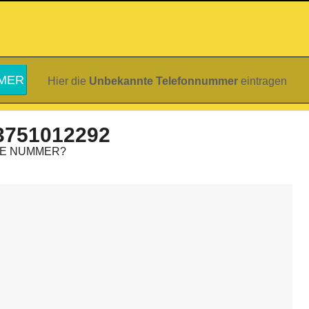
Hier die
Unbekannte Telefonnummer
eintragen
3751012292
IE NUMMER?