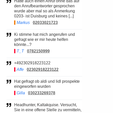
Hatte auch einen Anruf ohne das auf
den Anrufbeantworter gesprochen
wurde aber mal so als Anmerkung
0203- ist Duisburg und keines [...]
Markus
02033021723
Ki stimme hat mich angerufen und
gefragt wie er mir heute helfen
könnte...?
T_T
0782150999
+492302918223122
Affe
02302918223122
Hat gefragt ob aldi und lidl prospekte
eingeworfen wurden
Gilla
030233269378
Headhunter, Kaltakquise. Versucht,
Sie in eine offene Stelle zu vermitteln,