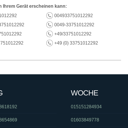
n Ihrem Gerät erscheinen kann:
1012292
004933751012292
3751012292
0049-33751012292
751012292
+49/33751012292
3751012292
+49 (0) 33751012292
G
WOCHE
8618192
015151284934
8654869
01603849778