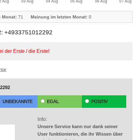
n Monat:
71
Meinung im letzten Monat:
0
+4933751012292
ei der Erste / die Erste!
ntar
2292
UNBEKANNTE
EGAL
POSITIV
Info:
Unsere Service kann nur dank seiner
User funktionieren, die ihr Wissen über