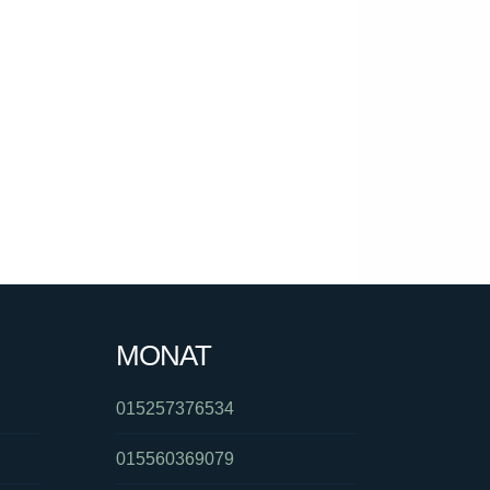
MONAT
015257376534
015560369079