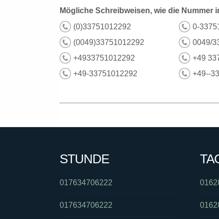
Mögliche Schreibweisen, wie die Nummer i
(0)33751012292
0-3375
(0049)33751012292
0049/3
+4933751012292
+49 33
+49-33751012292
+49--3
STUNDE
TA
017634706222
0162
017634706222
0162