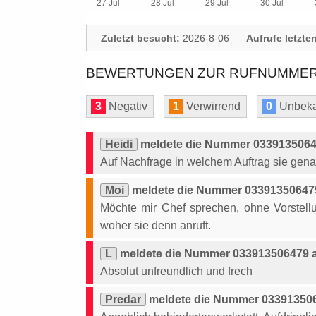
Zuletzt besucht:
2026-8-06
Aufrufe letzte
BEWERTUNGEN ZUR RUFNUMMER: 
3
Negativ
1
Verwirrend
0
Unbeka
Heidi
meldete die Nummer 03391350647
Auf Nachfrage in welchem Auftrag sie genau
Moi
meldete die Nummer 033913506479
Möchte mir Chef sprechen, ohne Vorstell
woher sie denn anruft.
L
meldete die Nummer 033913506479 a
Absolut unfreundlich und frech
Predar
meldete die Nummer 033913506