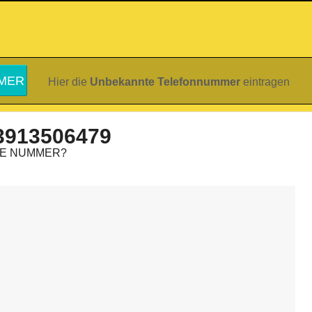
Hier die
Unbekannte Telefonnummer
eintragen
3913506479
IE NUMMER?