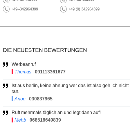
+49--342964399
+49 (0) 342964399
DIE NEUESTEN BEWERTUNGEN
Werbeanruf
Thomas
091113361677
Ist aus berlin, keine ahnung wer das ist also geh ich nicht
ran.
Anon
030837965
Ruft mehrmals täglich an und legt dann auf!
Mehb
068518649839