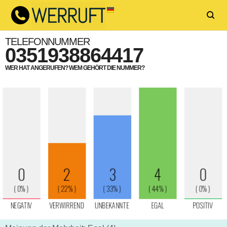
TELEFONNUMMER
0351938864417
WER HAT ANGERUFEN? WEM GEHÖRT DIE NUMMER?