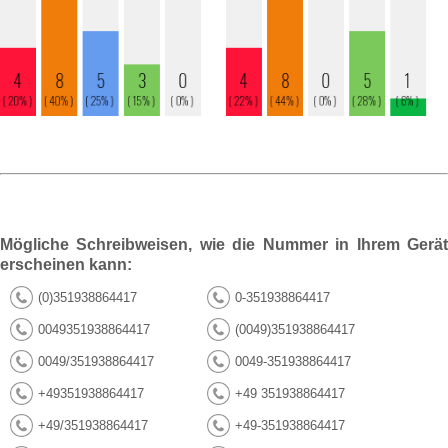
Mögliche Schreibweisen, wie die Nummer in Ihrem Gerät
erscheinen kann:
(0)351938864417
0-351938864417
0049351938864417
(0049)351938864417
0049/351938864417
0049-351938864417
+49351938864417
+49 351938864417
+49/351938864417
+49-351938864417