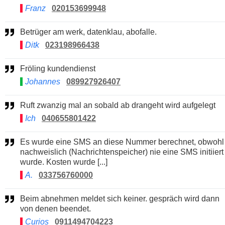
Franz
020153699948
Betrüger am werk, datenklau, abofalle.
Ditk
023198966438
Fröling kundendienst
Johannes
089927926407
Ruft zwanzig mal an sobald ab drangeht wird aufgelegt
Ich
040655801422
Es wurde eine SMS an diese Nummer berechnet, obwohl
nachweislich (Nachrichtenspeicher) nie eine SMS initiiert
wurde. Kosten wurde [...]
A.
033756760000
Beim abnehmen meldet sich keiner. gespräch wird dann
von denen beendet.
Curios
0911494704223