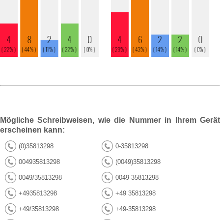
Mögliche Schreibweisen, wie die Nummer in Ihrem Gerät
erscheinen kann:
(0)35813298
0-35813298
004935813298
(0049)35813298
0049/35813298
0049-35813298
+4935813298
+49 35813298
+49/35813298
+49-35813298