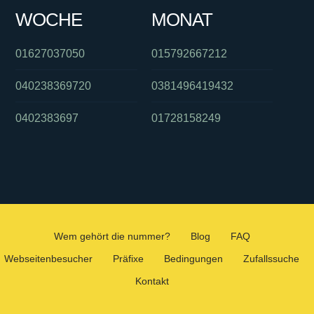
WOCHE
MONAT
01627037050
015792667212
040238369720
0381496419432
0402383697
01728158249
Wem gehört die nummer?
Blog
FAQ
Webseitenbesucher
Präfixe
Bedingungen
Zufallssuche
Kontakt