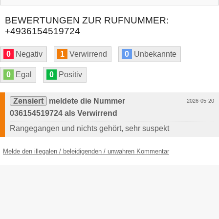
BEWERTUNGEN ZUR RUFNUMMER:
+4936154519724
0
Negativ
1
Verwirrend
0
Unbekannte
0
Egal
0
Positiv
Zensiert
meldete die Nummer
2026-05-20
036154519724 als Verwirrend
Rangegangen und nichts gehört, sehr suspekt
Melde den illegalen / beleidigenden / unwahren Kommentar