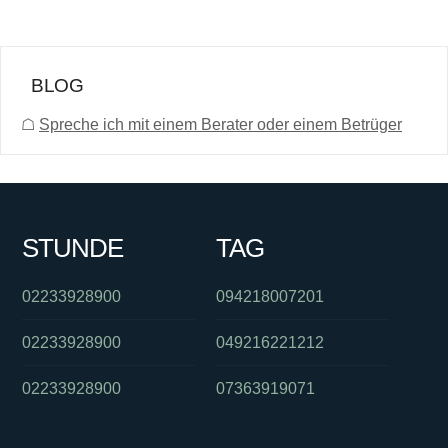
BLOG
☖
Spreche ich mit einem Berater oder einem Betrüger
STUNDE
TAG
02233928900
094218007201
02233928900
049216221212
02233928900
07363919071