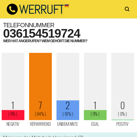
TELEFONNUMMER
036154519724
WER HAT ANGERUFEN? WEM GEHÖRT DIE NUMMER?