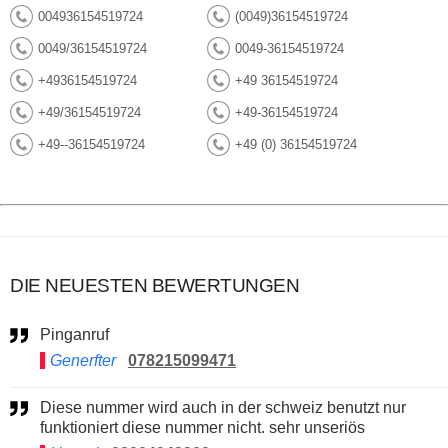
004936154519724
(0049)36154519724
0049/36154519724
0049-36154519724
+4936154519724
+49 36154519724
+49/36154519724
+49-36154519724
+49--36154519724
+49 (0) 36154519724
DIE NEUESTEN BEWERTUNGEN
Pinganruf
Generfter
078215099471
Diese nummer wird auch in der schweiz benutzt nur
funktioniert diese nummer nicht. sehr unseriös