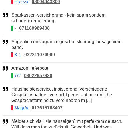
Hasssi
08004043300
Sparkassen-versicherung - kein spam sondern
schadensregulierung.
-
071189989408
Angeblich onstagramm geschäftsführung. ansage vom
band.
K.l.
032211074999
Amazon lieferbote
TC
03022957920
Hausmeisterservice, insistierend, verschiedene
Gesprächspartner, versucht penetrant persönliche
Gesprächstermine zu vereinbaren m [...]
Magda
017615768407
Meldet sich via "Kleinanzeigen" mit perfektem deutsch.
Will dass man ihn zurückruft. Gewerbe!!! Und was