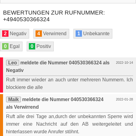
BEWERTUNGEN ZUR RUFNUMMER:
+4940530366324
2
Negativ
4
Verwirrend
1
Unbekannte
0
Egal
0
Positiv
Leo
meldete die Nummer 040530366324 als
2022-10-14
Negativ
Ruft immer wieder an auch unter mehreren Nummern. Ich
blockiere die alle
Maik
meldete die Nummer 040530366324
2022-01-28
als Verwirrend
Ruft alle drei Tage an,durch der unbekannten Sperre wird
immer eine Nachricht auf den AB weitergeleitet und
hinterlassen wurde Anrufer stöhnt.