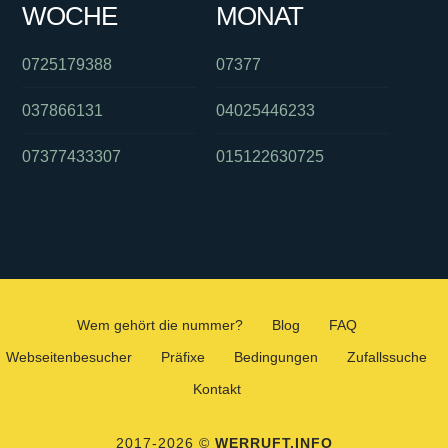
WOCHE
MONAT
0725179388
07377
037866131
04025446233
07377433307
015122630725
Wem gehört die nummer?
Blog
FAQ
Webseitenbesucher
Präfixe
Bedingungen
Zufallssuche
Kontakt
2017-2026 ©
WERRUFT.INFO