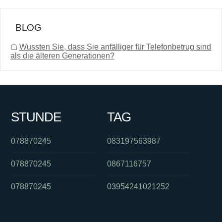
BLOG
☖
Wussten Sie, dass Sie anfälliger für Telefonbetrug sind
als die älteren Generationen?
STUNDE
TAG
078870245
083197563987
078870245
0867116757
078870245
03954241021252