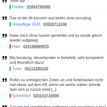
Toller typ
Freddy
01604788498
Das ist die db konzern aus berlin, eine recruiting.
Grünpflege 2026
03029712246
Habe mich ohne namen gemeldet und es wurde gleich
wieder aufgelegt.
Harri
020186999935
Msj beratung, steuerberater in bielefeld, sehr kompetent
und freundlich dazu!
Turan
05213290100
Rufen zu unmöglichen Zeiten an und hinterlassen nicht
mal etwas auf dem AB ,wenn sie seriös wären ,könnte
man sich ja zurück meld [...]
SylverWolf
020143716000
Ansage mit angeblichen arzttermin und unseriöser e-mail