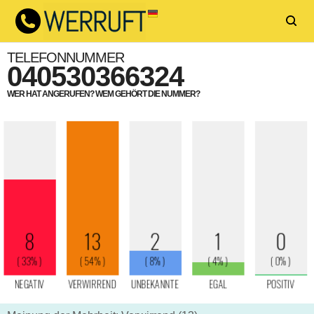
TELEFONNUMMER
040530366324
WER HAT ANGERUFEN? WEM GEHÖRT DIE NUMMER?