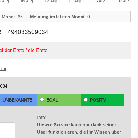
n Monat:
65
Meinung im letzten Monat:
0
 +494083509034
ei der Erste / die Erste!
ntar
034
UNBEKANNTE
EGAL
POSITIV
Info:
Unsere Service kann nur dank seiner
User funktionieren, die ihr Wissen über