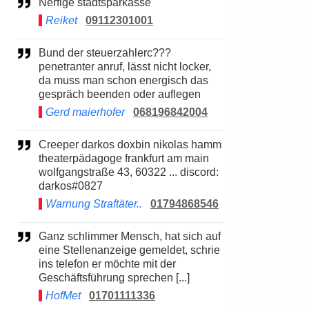
Nerfige stadtsparkasse
Reiket
09112301001
Bund der steuerzahlerc???
penetranter anruf, lässt nicht locker,
da muss man schon energisch das
gespräch beenden oder auflegen
Gerd maierhofer
068196842004
Creeper darkos doxbin nikolas hamm
theaterpädagoge frankfurt am main
wolfgangstraße 43, 60322 ... discord:
darkos#0827
Warnung Straftäter..
01794868546
Ganz schlimmer Mensch, hat sich auf
eine Stellenanzeige gemeldet, schrie
ins telefon er möchte mit der
Geschäftsführung sprechen [...]
HofMet
01701111336