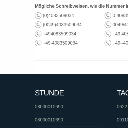
Mögliche Schreibweisen, wie die Nummer i
(0)4083509034
0-4083
(0049)4083509034
0049/4
+494083509034
+49 40
+49-4083509034
+49--4
STUNDE
TA
08000010690
0622
08000010690
0911