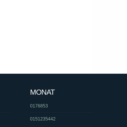
MONAT
0176853
0151235442