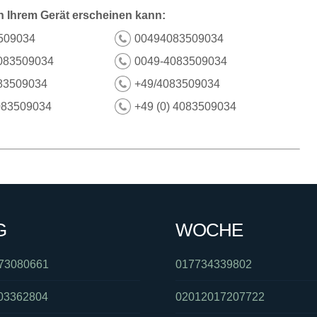
n Ihrem Gerät erscheinen kann:
509034
00494083509034
083509034
0049-4083509034
83509034
+49/4083509034
083509034
+49 (0) 4083509034
G
WOCHE
73080661
017734339802
03362804
02012017207722