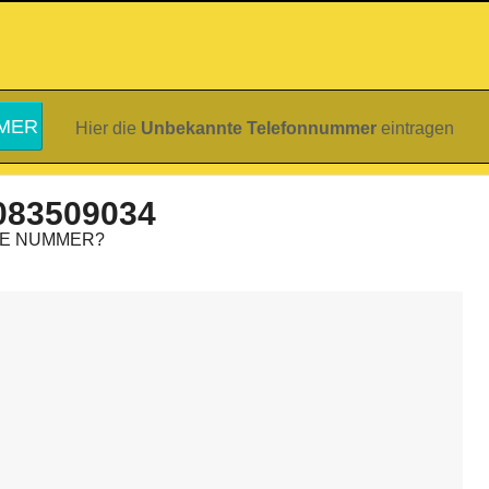
Hier die
Unbekannte Telefonnummer
eintragen
083509034
IE NUMMER?