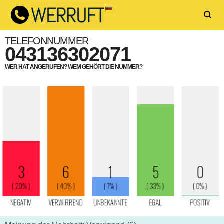
TELEFONNUMMER
043136302071
WER HAT ANGERUFEN? WEM GEHÖRT DIE NUMMER?