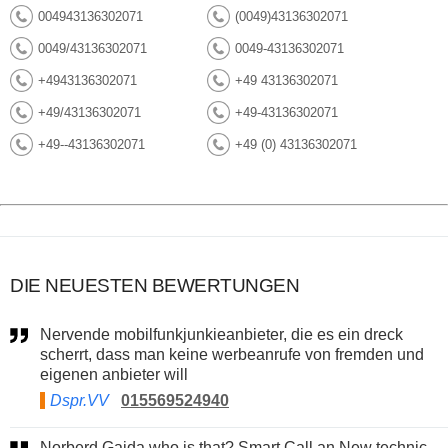
004943136302071
(0049)43136302071
0049/43136302071
0049-43136302071
+4943136302071
+49 43136302071
+49/43136302071
+49-43136302071
+49--43136302071
+49 (0) 43136302071
DIE NEUESTEN BEWERTUNGEN
Nervende mobilfunkjunkieanbieter, die es ein dreck
scherrt, dass man keine werbeanrufe von fremden und
eigenen anbieter will
Dspr.VV
015569524940
Norberd Gaida who is that? Smart Call an New technic