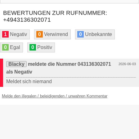
BEWERTUNGEN ZUR RUFNUMMER:
+4943136302071
1
Negativ
0
Verwirrend
0
Unbekannte
0
Egal
0
Positiv
Blacky
meldete die Nummer 043136302071
2026-06-03
als Negativ
Meldet sich niemand
Melde den illegalen / beleidigenden / unwahren Kommentar