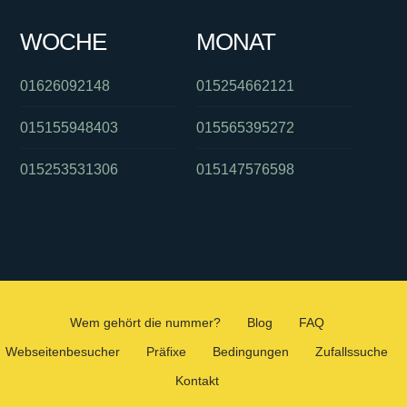
WOCHE
MONAT
01626092148
015254662121
015155948403
015565395272
015253531306
015147576598
Wem gehört die nummer?
Blog
FAQ
Webseitenbesucher
Präfixe
Bedingungen
Zufallssuche
Kontakt