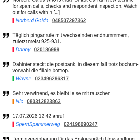
for spam calls, checks and respondent inspection. Watch
out for calls with n [...]
Norberd Gaida
048507297362
Täglich pinganrufe mit wechselnden endnummmern,
zuletzt meist 925-931.
Danny
020186999
Dahinter steckt die postbank, in diesem fall trotz bochum-
vorwahl die filiale bottrop.
Wayne
023496296317
Sehr verwirrend, es bleibt leise mit rauschen
Nic
080312823863
17.07.2026 12:42 anruf
SperrtSpammerweg
024198090247
Terminvereinbarung für das Erstgespräch Umwandlung