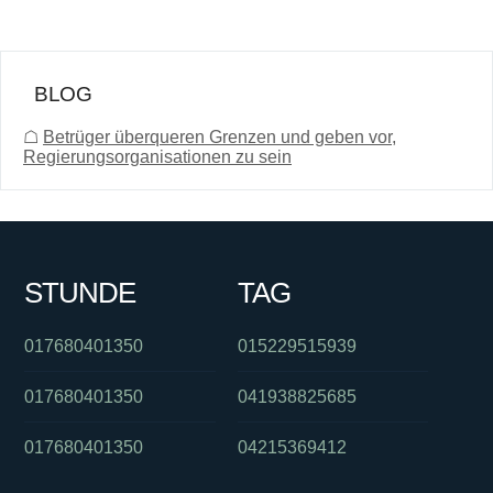
BLOG
☖
Betrüger überqueren Grenzen und geben vor,
Regierungsorganisationen zu sein
STUNDE
TAG
017680401350
015229515939
017680401350
041938825685
017680401350
04215369412