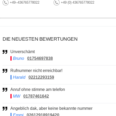
+49--436765778022
+49 (0) 436765778022
DIE NEUESTEN BEWERTUNGEN
Unverschämt
Bruno
01754697838
Rufnummer nicht erreichbar!
Harald
02212293159
Anruf ohne stimme am telefon
MW
01787461642
Angeblich dak, aber keine bekannte nummer
Emmi
02612918919420