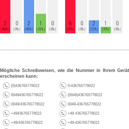
Mögliche Schreibweisen, wie die Nummer in Ihrem Gerät
erscheinen kann:
(0)436765778022
0-436765778022
0049436765778022
(0049)436765778022
0049/436765778022
0049-436765778022
+49436765778022
+49 436765778022
+49/436765778022
+49-436765778022