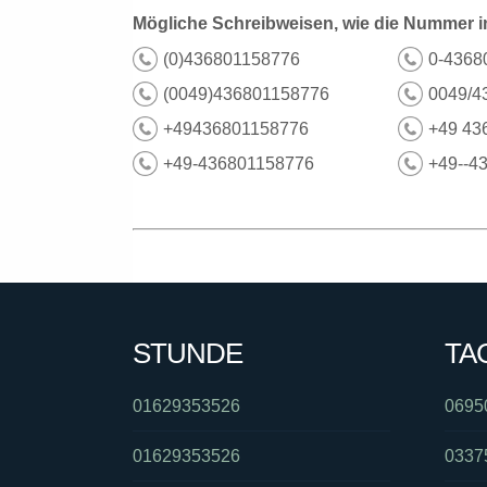
Mögliche Schreibweisen, wie die Nummer i
(0)436801158776
0-4368
(0049)436801158776
0049/4
+49436801158776
+49 43
+49-436801158776
+49--4
STUNDE
TA
01629353526
0695
01629353526
0337