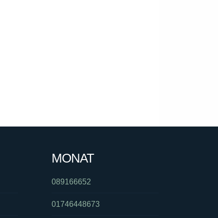
MONAT
089166652
01746448673