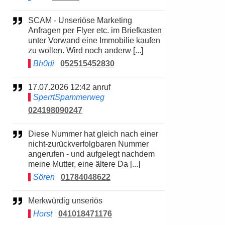
SCAM - Unseriöse Marketing
Anfragen per Flyer etc. im Briefkasten
unter Vorwand eine Immobilie kaufen
zu wollen. Wird noch anderw [...]
Bh0di
052515452830
17.07.2026 12:42 anruf
SperrtSpammerweg
024198090247
Diese Nummer hat gleich nach einer
nicht-zurückverfolgbaren Nummer
angerufen - und aufgelegt nachdem
meine Mutter, eine ältere Da [...]
Sören
01784048622
Merkwürdig unseriös
Horst
041018471176