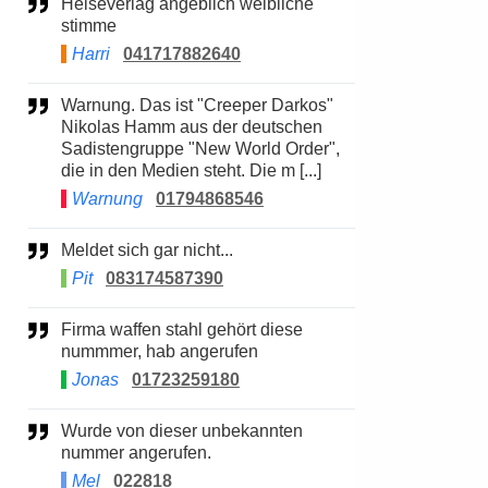
Heiseverlag angeblich weibliche
stimme
Harri
041717882640
Warnung. Das ist "Creeper Darkos"
Nikolas Hamm aus der deutschen
Sadistengruppe "New World Order",
die in den Medien steht. Die m [...]
Warnung
01794868546
Meldet sich gar nicht...
Pit
083174587390
Firma waffen stahl gehört diese
nummmer, hab angerufen
Jonas
01723259180
Wurde von dieser unbekannten
nummer angerufen.
Mel
022818