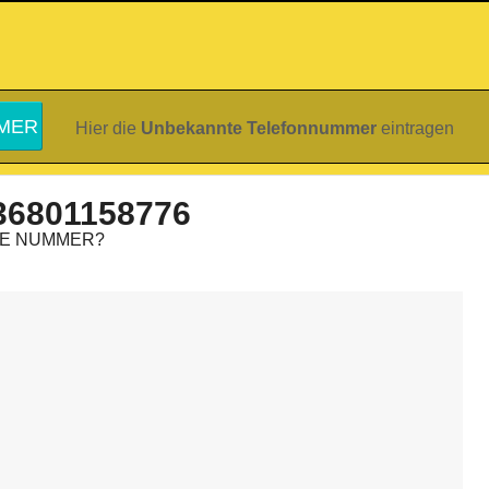
Hier die
Unbekannte Telefonnummer
eintragen
36801158776
IE NUMMER?