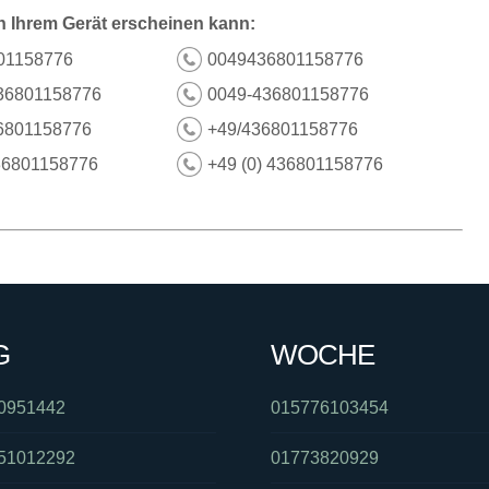
n Ihrem Gerät erscheinen kann:
01158776
0049436801158776
36801158776
0049-436801158776
6801158776
+49/436801158776
36801158776
+49 (0) 436801158776
G
WOCHE
0951442
015776103454
51012292
01773820929