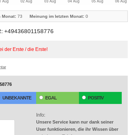
n Monat:
73
Meinung im letzten Monat:
0
+49436801158776
ei der Erste / die Erste!
ntar
58776
UNBEKANNTE
EGAL
POSITIV
Info:
Unsere Service kann nur dank seiner
User funktionieren, die ihr Wissen über