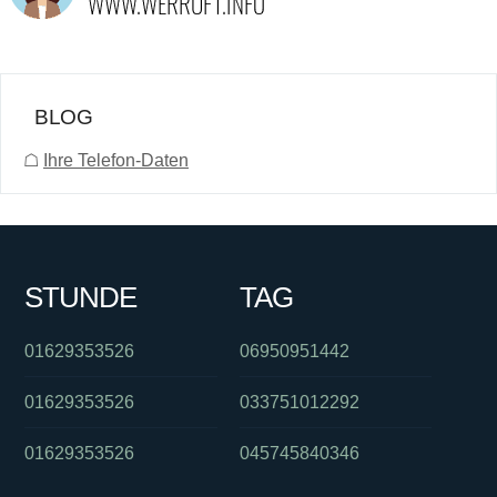
BLOG
☖
Ihre Telefon-Daten
STUNDE
TAG
01629353526
06950951442
01629353526
033751012292
01629353526
045745840346