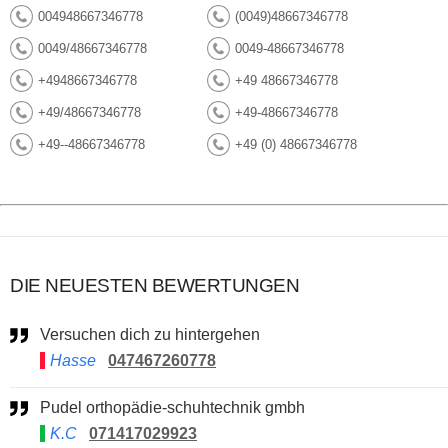
004948667346778
(0049)48667346778
0049/48667346778
0049-48667346778
+4948667346778
+49 48667346778
+49/48667346778
+49-48667346778
+49--48667346778
+49 (0) 48667346778
DIE NEUESTEN BEWERTUNGEN
Versuchen dich zu hintergehen
Hasse
047467260778
Pudel orthopädie-schuhtechnik gmbh
K.C
071417029923