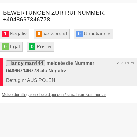
BEWERTUNGEN ZUR RUFNUMMER:
+4948667346778
1
Negativ
0
Verwirrend
0
Unbekannte
0
Egal
0
Positiv
Handy man444
meldete die Nummer
2025-09-29
048667346778 als Negativ
Betrug nr AUS POLEN
Melde den illegalen / beleidigenden / unwahren Kommentar