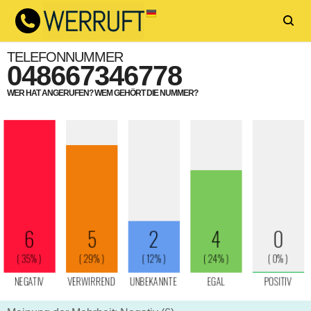
TELEFONNUMMER
048667346778
WER HAT ANGERUFEN? WEM GEHÖRT DIE NUMMER?