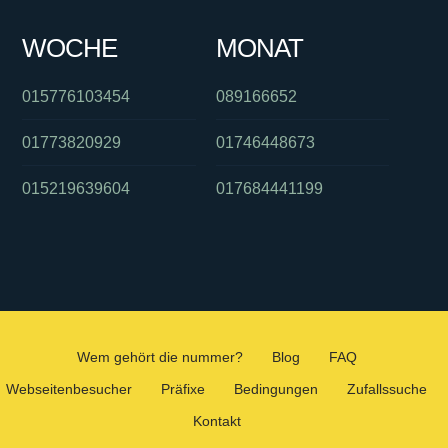
WOCHE
MONAT
015776103454
089166652
01773820929
01746448673
015219639604
017684441199
Wem gehört die nummer?
Blog
FAQ
Webseitenbesucher
Präfixe
Bedingungen
Zufallssuche
Kontakt