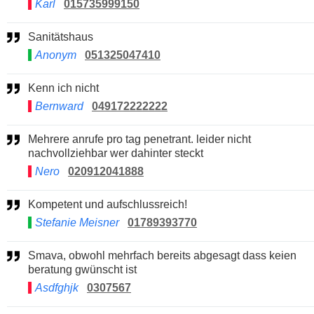
Karl
015735999150
Sanitätshaus
Anonym
051325047410
Kenn ich nicht
Bernward
049172222222
Mehrere anrufe pro tag penetrant. leider nicht
nachvollziehbar wer dahinter steckt
Nero
020912041888
Kompetent und aufschlussreich!
Stefanie Meisner
01789393770
Smava, obwohl mehrfach bereits abgesagt dass keien
beratung gwünscht ist
Asdfghjk
0307567