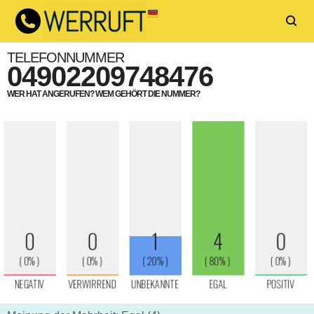
TELEFONNUMMER
04902209748476
WER HAT ANGERUFEN? WEM GEHÖRT DIE NUMMER?