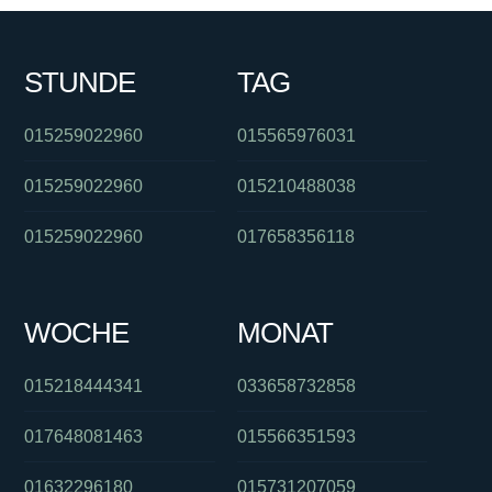
STUNDE
TAG
015259022960
015565976031
015259022960
015210488038
015259022960
017658356118
WOCHE
MONAT
015218444341
033658732858
017648081463
015566351593
01632296180
015731207059