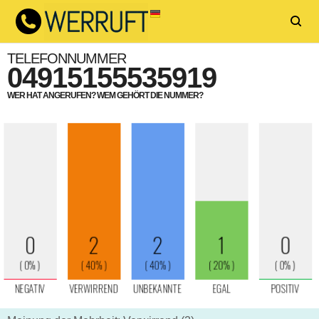
TELEFONNUMMER
04915155535919
WER HAT ANGERUFEN? WEM GEHÖRT DIE NUMMER?