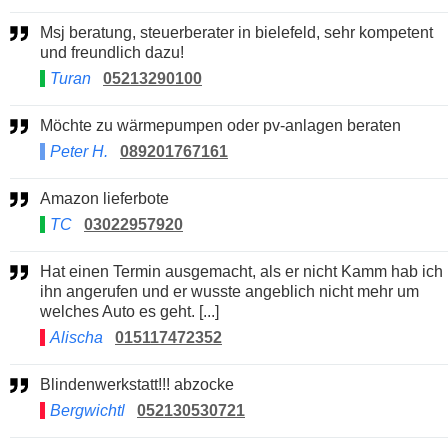
Msj beratung, steuerberater in bielefeld, sehr kompetent
und freundlich dazu!
Turan
05213290100
Möchte zu wärmepumpen oder pv-anlagen beraten
Peter H.
089201767161
Amazon lieferbote
TC
03022957920
Hat einen Termin ausgemacht, als er nicht Kamm hab ich
ihn angerufen und er wusste angeblich nicht mehr um
welches Auto es geht. [...]
Alischa
015117472352
Blindenwerkstatt!!! abzocke
Bergwichtl
052130530721