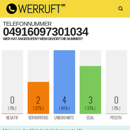
TELEFONNUMMER
04916097301034
WER HAT ANGERUFEN? WEM GEHÖRT DIE NUMMER?