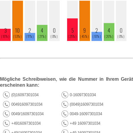
Mögliche Schreibweisen, wie die Nummer in Ihrem Gerät
erscheinen kann:
(0)16097301034
0-16097301034
004916097301034
(0049)16097301034
0049/16097301034
0049-16097301034
+4916097301034
+49 16097301034
+49/16097301034
+49-16097301034