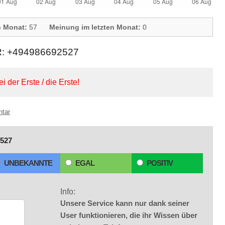
n Monat:
57
Meinung im letzten Monat:
0
 +494986692527
ei der Erste / die Erste!
ntar
527
UNBEKANNTE
EGAL
POSITIV
Info:
Unsere Service kann nur dank seiner
User funktionieren, die ihr Wissen über