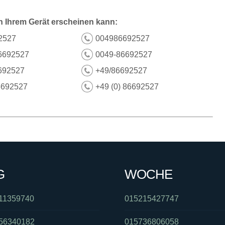
n Ihrem Gerät erscheinen kann:
2527
004986692527
6692527
0049-86692527
692527
+49/86692527
6692527
+49 (0) 86692527
G
WOCHE
11359740
015215427747
56340182
015736806058