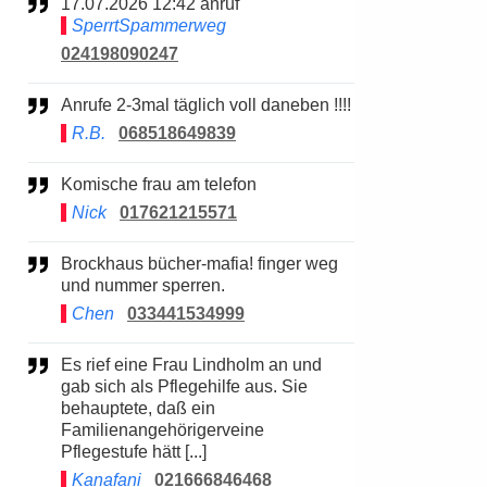
17.07.2026 12:42 anruf
SperrtSpammerweg
024198090247
Anrufe 2-3mal täglich voll daneben !!!!
R.B.
068518649839
Komische frau am telefon
Nick
017621215571
Brockhaus bücher-mafia! finger weg
und nummer sperren.
Chen
033441534999
Es rief eine Frau Lindholm an und
gab sich als Pflegehilfe aus. Sie
behauptete, daß ein
Familienangehörigerveine
Pflegestufe hätt [...]
Kanafani
021666846468