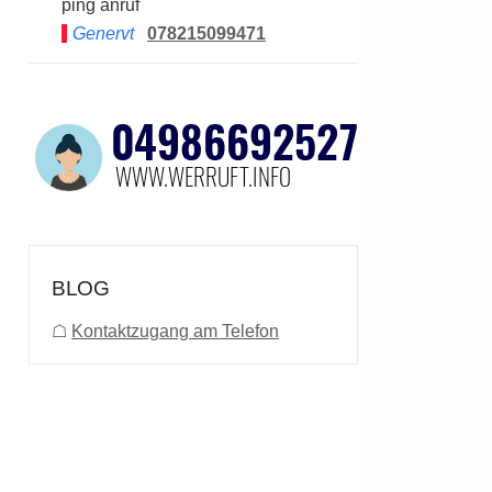
ping anruf
Genervt
078215099471
BLOG
☖
Kontaktzugang am Telefon