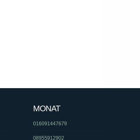
MONAT
016091447679
08955912902