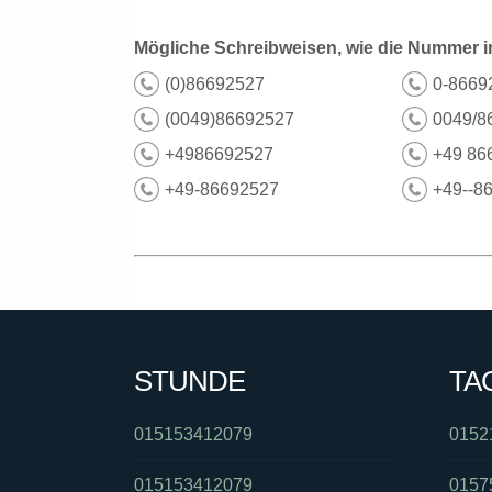
Mögliche Schreibweisen, wie die Nummer i
(0)86692527
0-8669
(0049)86692527
0049/8
+4986692527
+49 86
+49-86692527
+49--8
STUNDE
TA
015153412079
0152
015153412079
0157