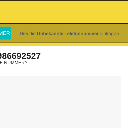
Hier die
Unbekannte Telefonnummer
eintragen
986692527
IE NUMMER?