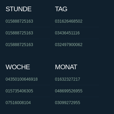
STUNDE
TAG
015888725163
031626468502
015888725163
03436451116
015888725163
032497900062
WOCHE
MONAT
04350100646918
01632327217
015735406305
048699526955
07516008104
03099272955