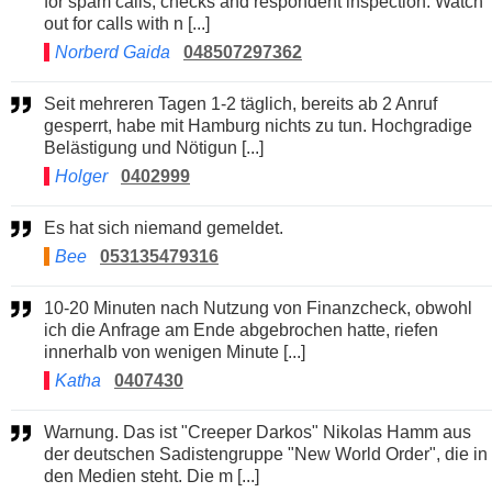
for spam calls, checks and respondent inspection. Watch
out for calls with n [...]
Norberd Gaida
048507297362
Seit mehreren Tagen 1-2 täglich, bereits ab 2 Anruf
gesperrt, habe mit Hamburg nichts zu tun. Hochgradige
Belästigung und Nötigun [...]
Holger
0402999
Es hat sich niemand gemeldet.
Bee
053135479316
10-20 Minuten nach Nutzung von Finanzcheck, obwohl
ich die Anfrage am Ende abgebrochen hatte, riefen
innerhalb von wenigen Minute [...]
Katha
0407430
Warnung. Das ist "Creeper Darkos" Nikolas Hamm aus
der deutschen Sadistengruppe "New World Order", die in
den Medien steht. Die m [...]