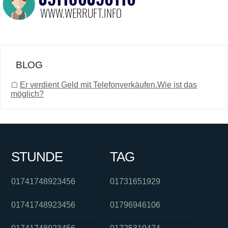
BLOG
☖
Er verdient Geld mit Telefonverkäufen.Wie ist das
möglich?
STUNDE
TAG
01741748923456
01731651929
01741748923456
01796946106