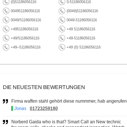
(0)51186056116
0-51186056116
004951186056116
(0049)51186056116
0049/51186056116
0049-51186056116
+4951186056116
+49 51186056116
+49/51186056116
+49-51186056116
+49--51186056116
+49 (0) 51186056116
DIE NEUESTEN BEWERTUNGEN
Firma waffen stahl gehört diese nummmer, hab angerufen
Jonas
01723259180
Norberd Gaida who is that? Smart Call an New technic