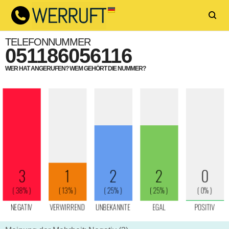
TELEFONNUMMER
051186056116
WER HAT ANGERUFEN? WEM GEHÖRT DIE NUMMER?