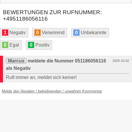
BEWERTUNGEN ZUR RUFNUMMER:
+4951186056116
1
Negativ
0
Verwirrend
0
Unbekannte
0
Egal
0
Positiv
Marcus
meldete die Nummer 051186056116
2025-10-02
als Negativ
Ruft immer an, meldet sich keiner!
Melde den illegalen / beleidigenden / unwahren Kommentar