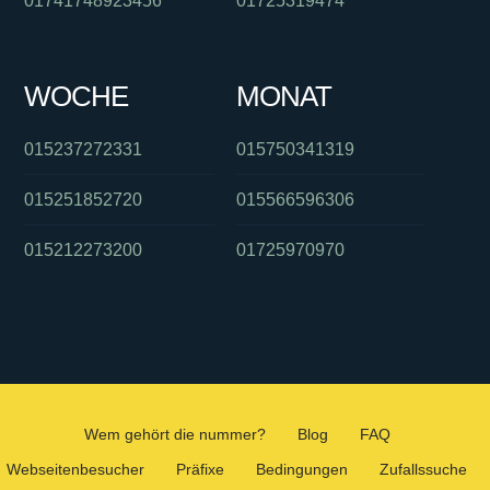
01741748923456
01725319474
WOCHE
MONAT
015237272331
015750341319
015251852720
015566596306
015212273200
01725970970
Wem gehört die nummer?
Blog
FAQ
Webseitenbesucher
Präfixe
Bedingungen
Zufallssuche