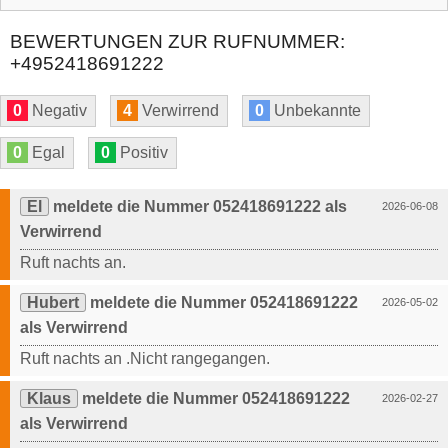
BEWERTUNGEN ZUR RUFNUMMER:
+4952418691222
0
Negativ
4
Verwirrend
0
Unbekannte
0
Egal
0
Positiv
El
meldete die Nummer 052418691222 als
2026-06-08
Verwirrend
Ruft nachts an.
Hubert
meldete die Nummer 052418691222
2026-05-02
als Verwirrend
Ruft nachts an .Nicht rangegangen.
Klaus
meldete die Nummer 052418691222
2026-02-27
als Verwirrend