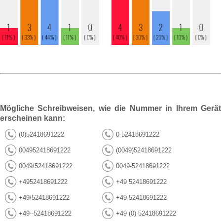
Mögliche Schreibweisen, wie die Nummer in Ihrem Gerät
erscheinen kann:
(0)52418691222
0-52418691222
004952418691222
(0049)52418691222
0049/52418691222
0049-52418691222
+4952418691222
+49 52418691222
+49/52418691222
+49-52418691222
+49--52418691222
+49 (0) 52418691222