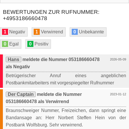
BEWERTUNGEN ZUR RUFNUMMER:
+4953186660478
1
Negativ
1
Verwirrend
0
Unbekannte
0
Egal
0
Positiv
Hans
meldete die Nummer 053186660478
2026-05-09
als Negativ
Betrügerischer Anruf eines angeblichen
Postbankmitarbeiters mit vorgespiegelter Rufnummer
Der Captain
meldete die Nummer
2023-01-12
053186660478 als Verwirrend
Braunschweiger Nummer, Freizeichen, dann springt eine
Bandansage an: Herr Norbert Steffen Hein von der
Postbank Wolfsburg. Sehr verwirrend.