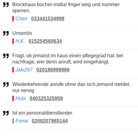
Brockhaus bücher-mafia! finger weg und nummer
sperren.
Chen
033441534999
Unseriös
H.K.
015254560634
Fragt, ob jemand im haus einen pflegegrad hat. bei
nachfrage, wer denn anruft, wird eingehängt.
Jaki267
020186999966
Wiederkehrende anrufe ohne das sich jemand meldet.
nur nervig
Hubi
040325325959
Ist ein personaldienstleister.
Firma
0208207985144