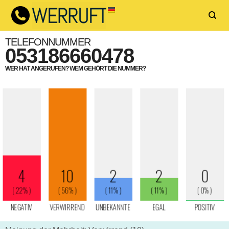
TELEFONNUMMER
053186660478
WER HAT ANGERUFEN? WEM GEHÖRT DIE NUMMER?