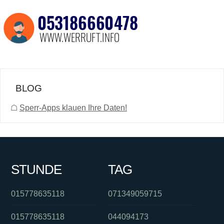
BLOG
☖
Sperr-Apps klauen Ihre Daten!
STUNDE
TAG
015778635118
071349059715
015778635118
044094173