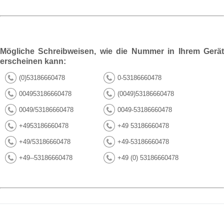
Mögliche Schreibweisen, wie die Nummer in Ihrem Gerät
erscheinen kann:
(0)53186660478
0-53186660478
004953186660478
(0049)53186660478
0049/53186660478
0049-53186660478
+4953186660478
+49 53186660478
+49/53186660478
+49-53186660478
+49--53186660478
+49 (0) 53186660478