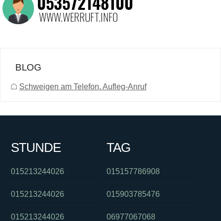
BLOG
☖
Schweigen am Telefon. Aufleg-Anruf
STUNDE
TAG
015213244026
015157786908
015213244026
015903785476
015213244026
06977067068