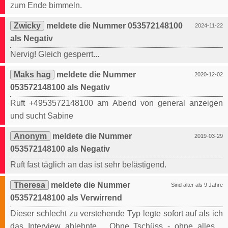
zum Ende bimmeln.
Zwicky
meldete die Nummer 053572148100
2024-11-22
als Negativ
Nervig! Gleich gesperrt...
Maks hag
meldete die Nummer
2020-12-02
053572148100 als Negativ
Ruft +4953572148100 am Abend von general anzeigen
und sucht Sabine
Anonym
meldete die Nummer
2019-03-29
053572148100 als Negativ
Ruft fast täglich an das ist sehr belästigend.
Theresa
meldete die Nummer
Sind älter als 9 Jahre
053572148100 als Verwirrend
Dieser schlecht zu verstehende Typ legte sofort auf als ich
das Interview ablehnte.... Ohne Tschüss - ohne alles....