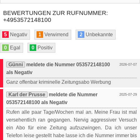
BEWERTUNGEN ZUR RUFNUMMER:
+4953572148100
5
Negativ
1
Verwirrend
2
Unbekannte
0
Egal
0
Positiv
Günni
meldete die Nummer 053572148100
2026-07-07
als Negativ
Ganz offenbar kriminelle Zeitungsabo Werbung
Karl der Prusse
meldete die Nummer
2025-07-29
053572148100 als Negativ
Rufen alle paar Tage/Wochen mal an. Meine Frau ist mal
versehentlich ran gegangen. Nervig aggressiver Versuch
ein Abo für eine Zeitung aufzuzwingen. Da ich unser
Telefon leise gestellt habe lasse ich die Nummer immer bis