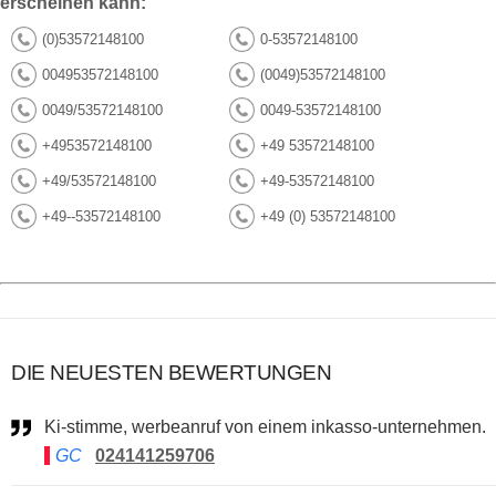
erscheinen kann:
(0)53572148100
0-53572148100
004953572148100
(0049)53572148100
0049/53572148100
0049-53572148100
+4953572148100
+49 53572148100
+49/53572148100
+49-53572148100
+49--53572148100
+49 (0) 53572148100
DIE NEUESTEN BEWERTUNGEN
Ki-stimme, werbeanruf von einem inkasso-unternehmen.
GC
024141259706