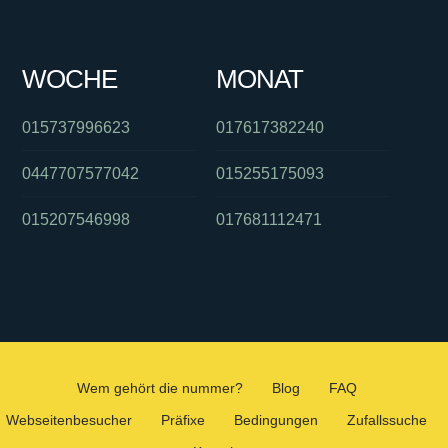
WOCHE
MONAT
015737996623
017617382240
0447707577042
015255175093
015207546998
017681112471
Wem gehört die nummer?
Blog
FAQ
Webseitenbesucher
Präfixe
Bedingungen
Zufallssuche