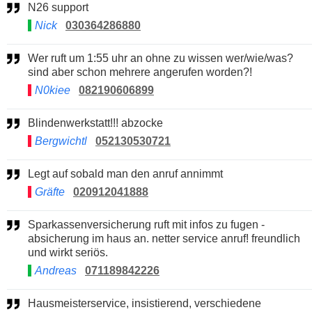
N26 support
Nick
030364286880
Wer ruft um 1:55 uhr an ohne zu wissen wer/wie/was?
sind aber schon mehrere angerufen worden?!
N0kiee
082190606899
Blindenwerkstatt!!! abzocke
Bergwichtl
052130530721
Legt auf sobald man den anruf annimmt
Gräfte
020912041888
Sparkassenversicherung ruft mit infos zu fugen -
absicherung im haus an. netter service anruf! freundlich
und wirkt seriös.
Andreas
071189842226
Hausmeisterservice, insistierend, verschiedene