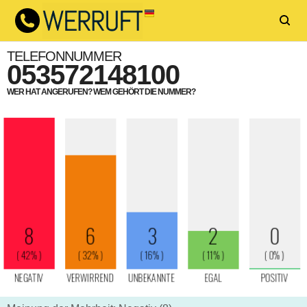
TELEFONNUMMER
053572148100
WER HAT ANGERUFEN? WEM GEHÖRT DIE NUMMER?