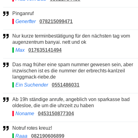
Pinganruf
Generfter
078215099471
Nur kurze terminbestätigung für den nächsten tag vom
augenzentrum banyai. nett und ok
Max
017635141494
Das mag früher eine spam nummer gewesen sein, aber
inzwischen ist es die nummer der erbrechts-kanlzeil
langgmack-riebe.de
Ein Suchender
0551486031
Ab 19h ständige anrufe, angeblich von sparkasse bad
oldesloe, die um die uhrzeit zu haben
Noname
0453150877304
Notruf rotes kreuz!
Raaa
082190606899