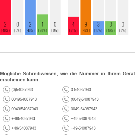
Mögliche Schreibweisen, wie die Nummer in Ihrem Gerät
erscheinen kann:
(0)54087943
0-54087943
004954087943
(0049)54087943
0049/54087943
0049-54087943
+4954087943
+49 54087943
+49/54087943
+49-54087943