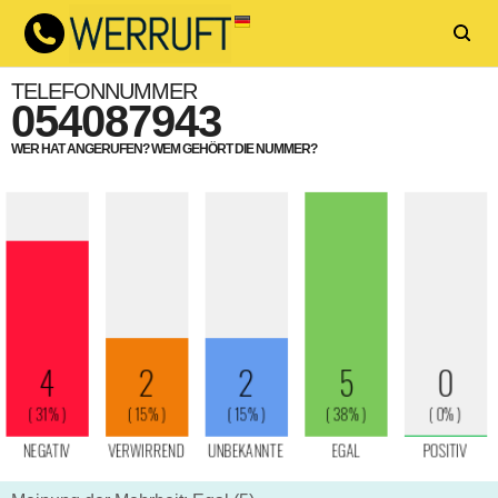
TELEFONNUMMER
054087943
WER HAT ANGERUFEN? WEM GEHÖRT DIE NUMMER?