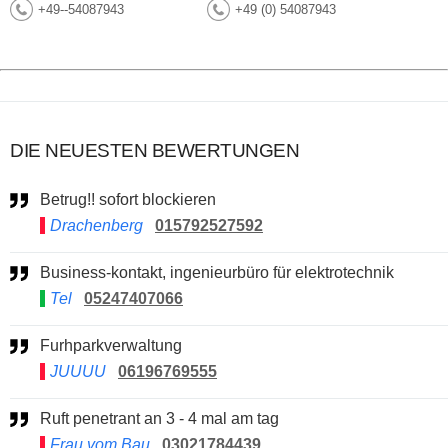
+49--54087943
+49 (0) 54087943
DIE NEUESTEN BEWERTUNGEN
Betrug!! sofort blockieren
Drachenberg
015792527592
Business-kontakt, ingenieurbüro für elektrotechnik
Tel
05247407066
Furhparkverwaltung
JUUUU
06196769555
Ruft penetrant an 3 - 4 mal am tag
Frau vom Bau
03021784439