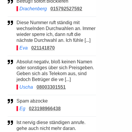
Betrug!! sofort blockieren
Drachenberg
015792527592
Diese Nummer ruft ständig mit
wechselnden Durchwahlen an. Immer
wieder sperre ich, dann ruft die
nächste Durchwahl an. Ich fühle [...]
Eva
021141870
Absolut negativ, bloß keinen Namen
oder sonstiges über sich Preisgeben.
Geben sich als Telekom aus, sind
jedoch Betrüger die ve [...]
Uscha
08003301551
Spam abzocke
Eg
023198966438
Ist nervig diese ständigen anrufe.
gehe auch nicht mehr daran.