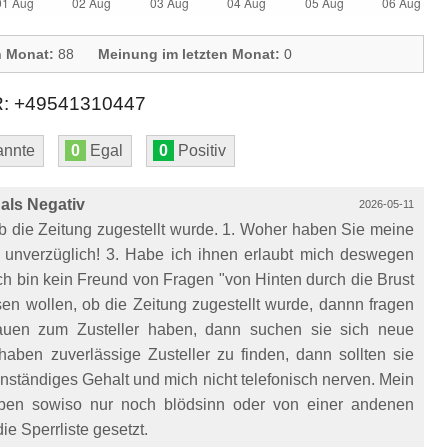
n Monat:
88
Meinung im letzten Monat:
0
 +49541310447
nnte
0
Egal
0
Positiv
als Negativ
2026-05-11
ob die Zeitung zugestellt wurde. 1. Woher haben Sie meine
nverzüglich! 3. Habe ich ihnen erlaubt mich deswegen
Ich bin kein Freund von Fragen "von Hinten durch die Brust
n wollen, ob die Zeitung zugestellt wurde, dannn fragen
trauen zum Zusteller haben, dann suchen sie sich neue
haben zuverlässige Zusteller zu finden, dann sollten sie
nständiges Gehalt und mich nicht telefonisch nerven. Mein
eiben sowiso nur noch blödsinn oder von einer andenen
e Sperrliste gesetzt.