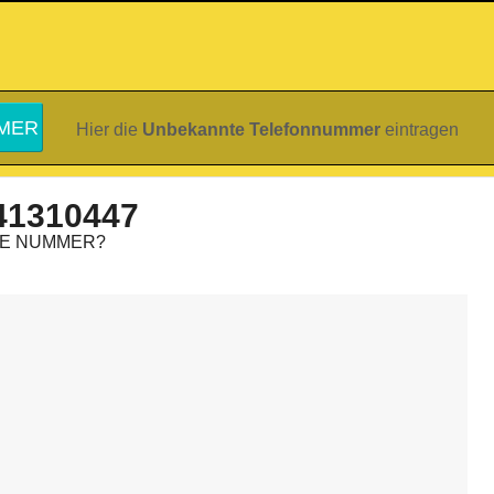
Hier die
Unbekannte Telefonnummer
eintragen
41310447
IE NUMMER?