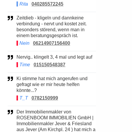
Rita
040285572245
Zeitdieb - kligeln und dannkeine
verbindung - nervt und kostet zeit.
besonders störend, wenn man in
einem beratungsgespräch ist.
Nein
06214907156400
Nervig.. klingelt 3, 4 mal und legt auf
Time
015150548387
Ki stimme hat mich angerufen und
gefragt wie er mir heute helfen
könnte...?
T_T
0782150999
Der Immobilienmakler von
ROSENBOOM IMMOBILIEN GmbH |
Immobilienmakler Jever & Friesland
aus Jever (Am Kirchpl. 24 ) hat mich a