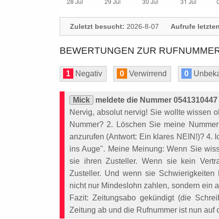
Zuletzt besucht:
2026-8-07
Aufrufe letzte
BEWERTUNGEN ZUR RUFNUMMER:
1
Negativ
0
Verwirrend
0
Unbeka
Mick
meldete die Nummer 0541310447 
Nervig, absolut nervig! Sie wollte wissen 
Nummer? 2. Löschen Sie meine Nummer u
anzurufen (Antwort: Ein klares NEIN!)? 4. 
ins Auge". Meine Meinung: Wenn Sie wisse
sie ihren Zusteller. Wenn sie kein Ver
Zusteller. Und wenn sie Schwierigkeiten 
nicht nur Mindeslohn zahlen, sondern ein a
Fazit: Zeitungsabo gekündigt (die Schr
Zeitung ab und die Rufnummer ist nun auf di